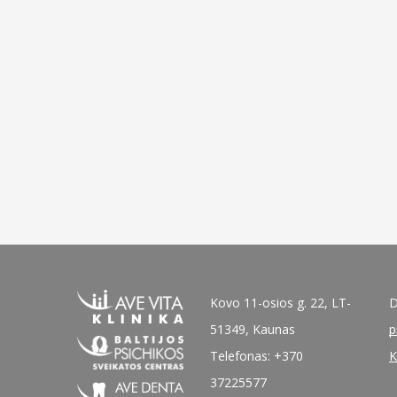
Kovo 11-osios g. 22, LT-
D
51349, Kaunas
p
Telefonas: +370
K
37225577