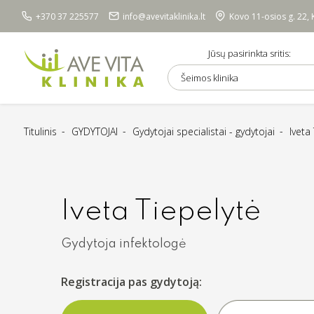
+370 37 225577
info@avevitaklinika.lt
Kovo 11-osios g. 22,
Jūsų pasirinkta sritis:
Šeimos klinika
Titulinis
GYDYTOJAI
Gydytojai specialistai - gydytojai
Iveta
Iveta Tiepelytė
Gydytoja infektologė
Registracija pas gydytoją: