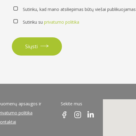
Sutinku, kad mano atsiliepimas būtų viešai publikuojamas 
Sutinku su
privatumo politika
Siųsti
uomenų apsaugos ir
Sekite mus
rivatumo politika
ontaktai