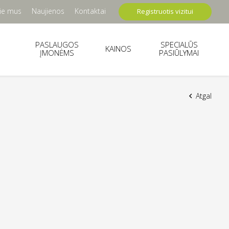
ie mus
Naujienos
Kontaktai
Registruotis vizitui
PASLAUGOS
SPECIALŪS
KAINOS
ĮMONĖMS
PASIŪLYMAI
Atgal