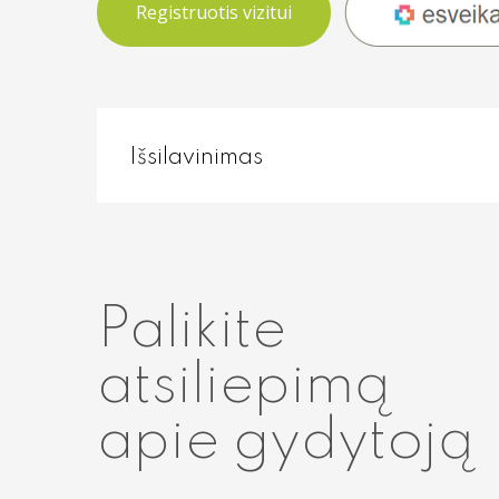
Registruotis vizitui
Išsilavinimas
Palikite
atsiliepimą
apie gydytoją