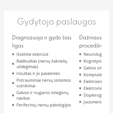
Profilaktiniai sveikatos patikrinimai
Procedūros
Gydytojo paslaugos
Kitos paslaugos
Diagnozuoja ir gydo šias
Dažniausiai ski
ligas
procedūras:
Išsėtinė sklerozė
Neurologinis iš
Radikulitas (nervų šaknelių
Kognityviniai ir
uždegimas)
Galvos smegen
Insultas ir jo pasekmės
Kompiuterinė t
Potrauminiai nervų sistemos
Elektroencefalo
sutrikimai
Elektromiografi
Galvos ir nugaros smegenų
Doplerografija 
navikai
Juosmeninė pun
Periferinių nervų patologijos