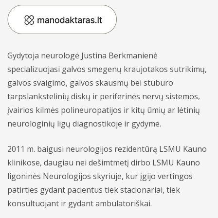
Apmokėjimas ir draudimas
Bendrosios praktikos gydytojai odontologai
Vidaus tvarkos taisyklės
Bendrosios praktikos slaugytojai
Asmens duomenų apsaugos politika
Gydytoja neurologė Justina Berkmanienė
Psichikos sveikatos centras - gydytojai
Kita informacija
specializuojasi galvos smegenų kraujotakos sutrikimų,
Vaikų ir nėščiųjų - gydytojai
galvos svaigimo, galvos skausmų bei stuburo
tarpslankstelinių diskų ir periferinės nervų sistemos,
įvairios kilmės polineuropatijos ir kitų ūmių ar lėtinių
neurologinių ligų diagnostikoje ir gydyme.
Gydytojų konsultacijos
Skiepai
2011 m. baigusi neurologijos rezidentūrą LSMU Kauno
klinikose, daugiau nei dešimtmetį dirbo LSMU Kauno
Laboratoriniai tyrimai
Konsultacijos
ligoninės Neurologijos skyriuje, kur įgijo vertingos
Profilaktiniai sveikatos patikrinimai
patirties gydant pacientus tiek stacionariai, tiek
Tyrimai
Dovanų kuponai
konsultuojant ir gydant ambulatoriškai.
Prevencinės programos
Skiepai
Akcijos