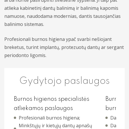
arba norite pasirūpinti šviesesne šypsena. Ji taip pat
atlieka kabinetinį dantų balinimą ir balinimą kapomis
Periodontologija
namuose, naudodama modernias, dantis tausojančias
Burnos higiena ir profilaktinė priežiūra
balinimo sistemas.
Dantų balinimas
Profesionali burnos higiena ypač svarbi nešiojant
breketus, turint implantų, protezuotų dantų ar sergant
Endodontinis gydymas
periodonto ligomis.
Ortodontinis gydymas
Dantų rentgenologiniai tyrimai
Gydytojo paslaugos
Kitos paslaugos
Burnos higienos specialistės
Burnos h
atliekamos paslaugos
burnos b
Profesionali burnos higiena;
Dantų ap
Minkštųjų ir kietųjų dantų apnašų
Dantų ak