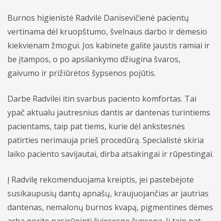
Periodontologai
Burnos higienistė Radvilė Danisevičienė pacientų
vertinama dėl kruopštumo, švelnaus darbo ir dėmesio
Endodontologai
kiekvienam žmogui. Jos kabinete galite jaustis ramiai ir
be įtampos, o po apsilankymo džiugina švaros,
gaivumo ir prižiūrėtos šypsenos pojūtis.
Darbe Radvilei itin svarbus paciento komfortas. Tai
Dantų gydymas
ypač aktualu jautresnius dantis ar dantenas turintiems
pacientams, taip pat tiems, kurie dėl ankstesnės
Vaikų dantų gydymas
Dovanų kuponai
patirties nerimauja prieš procedūrą. Specialistė skiria
Estetinis dantų plombavimas
Akcijos
laiko paciento savijautai, dirba atsakingai ir rūpestingai.
Dantų protezavimas
Į Radvilę rekomenduojama kreiptis, jei pastebėjote
susikaupusių dantų apnašų, kraujuojančias ar jautrias
Burnos chirurgija
dantenas, nemalonų burnos kvapą, pigmentines dėmes
Dantų impantacija