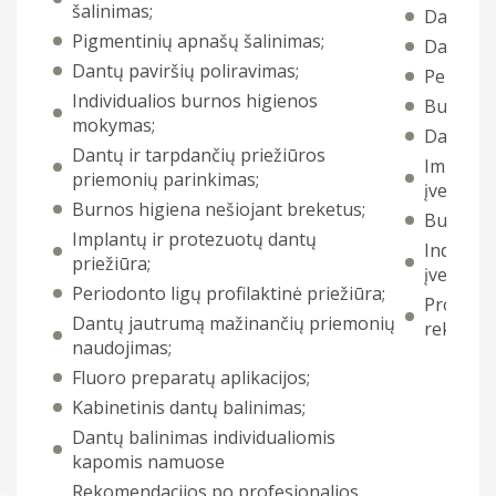
šalinimas;
Dantenų 
Pigmentinių apnašų šalinimas;
Dantenų 
Dantų paviršių poliravimas;
Periodon
Individualios burnos higienos
Burnos h
mokymas;
Dantų ja
Dantų ir tarpdančių priežiūros
Implantų
priemonių parinkimas;
įvertinim
Burnos higiena nešiojant breketus;
Burnos g
Implantų ir protezuotų dantų
Individu
priežiūra;
įvertinim
Periodonto ligų profilaktinė priežiūra;
Profesio
Dantų jautrumą mažinančių priemonių
rekomen
naudojimas;
Fluoro preparatų aplikacijos;
Kabinetinis dantų balinimas;
Dantų balinimas individualiomis
kapomis namuose
Rekomendacijos po profesionalios