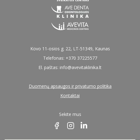
Periodontologija
Burnos higiena ir profilaktinė priežiūra
Dantų balinimas
Kovo 11-osios g. 22, LT-51349, Kaunas
Endodontinis gydymas
Telefonas: +370 37225577
Ortodontinis gydymas
El. paštas:
info@avevitaklinika.lt
Dantų rentgenologiniai tyrimai
Duomenų apsaugos ir privatumo politika
Kitos paslaugos
Kontaktai
Sekite mus