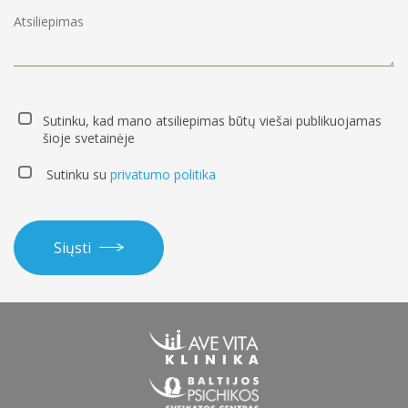
Periodontologai
Endodontologai
Sutinku, kad mano atsiliepimas būtų viešai publikuojamas
šioje svetainėje
Sutinku su
privatumo politika
Dantų gydymas
Vaikų dantų gydymas
Dovanų kuponai
Siųsti
Estetinis dantų plombavimas
Akcijos
Dantų protezavimas
Burnos chirurgija
Dantų impantacija