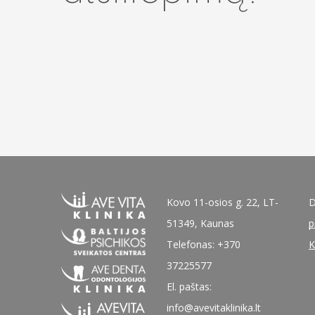
Kovo 11-osios g. 22, LT-
D
51349, Kaunas
p
Telefonas: +370
K
37225577
El. paštas:
info@avevitaklinika.lt