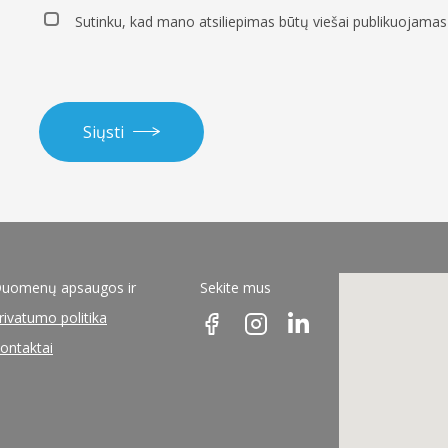
Sutinku, kad mano atsiliepimas būtų viešai publikuojamas 
Siųsti
uomenų apsaugos ir
Sekite mus
rivatumo politika
ontaktai