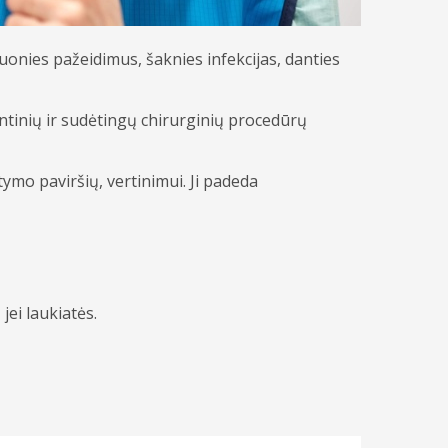
uonies pažeidimus, šaknies infekcijas, danties
ntinių ir sudėtingų chirurginių procedūrų
ymo paviršių, vertinimui. Ji padeda
ei laukiatės.