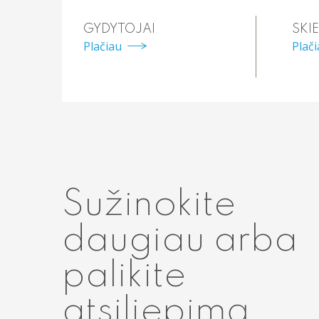
GYDYTOJAI
SKIE
Plačiau
Plač
Sužinokite
daugiau arba
palikite
atsiliepimą.