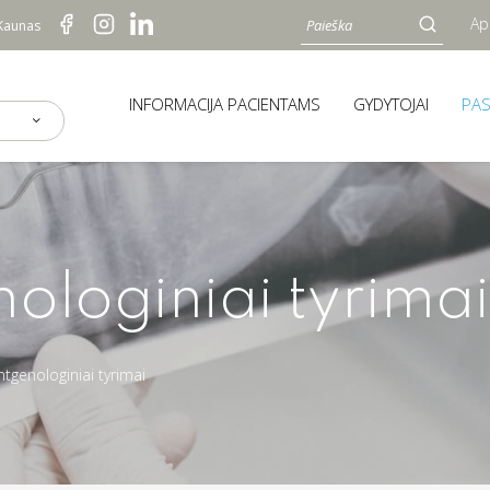
Ap
 Kaunas
INFORMACIJA PACIENTAMS
GYDYTOJAI
PA
ologiniai tyrimai
tgenologiniai tyrimai