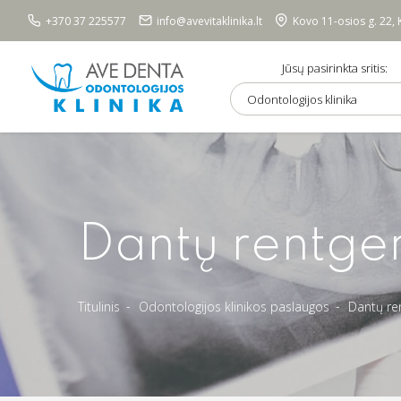
+370 37 225577
info@avevitaklinika.lt
Kovo 11-osios g. 22,
Jūsų pasirinkta sritis:
Odontologijos klinika
Dantų rentgen
Titulinis
Odontologijos klinikos paslaugos
Dantų ren