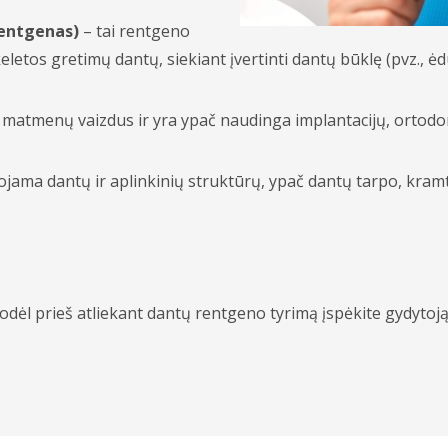
rentgenas)
– tai rentgeno
etos gretimų dantų, siekiant įvertinti dantų būklę (pvz., ėd
jų matmenų vaizdus ir yra ypač naudinga implantacijų, ortodo
jama dantų ir aplinkinių struktūrų, ypač dantų tarpo, kramt
l prieš atliekant dantų rentgeno tyrimą įspėkite gydytoją j