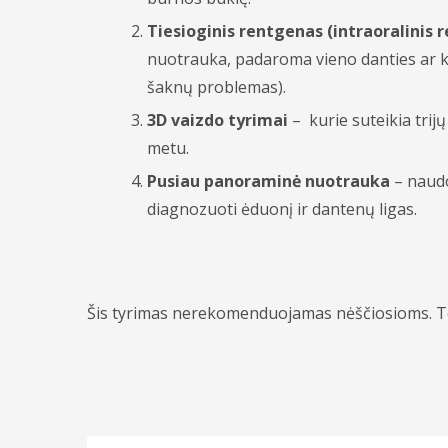
Tiesioginis rentgenas (intraoralinis 
nuotrauka, padaroma vieno danties ar kel
šaknų problemas).
3D vaizd
o tyrimai
– kurie suteikia tri
metu.
Pusiau panoraminė nuotrauka
– naudo
diagnozuoti ėduonį ir dantenų ligas.
Šis tyrimas nerekomenduojamas nėščiosioms. Todė