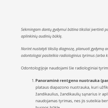
Sėkmingam dantų gydymui būtina tiksliai įvertinti pa
aplinkinių audinių būklę.
Norint nustatyti tikslią diagnozę, planuoti gydymą ar
odontologai pasitelkia radiologinius tyrimus (arba 
Odontologijoje naudojami šie radiologiniai tyrim
Panoraminė rentgeno nuotrauka (pa
plataus diapazono nuotrauka, kuri užfik
žandikaulius, žandikaulių sąnarius ir apl
naudojamas tyrimas, nes jis suteikia be
burnos būklę.