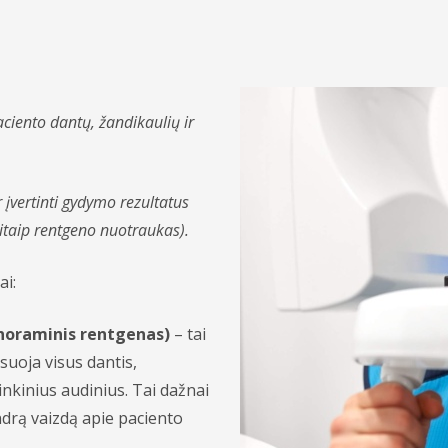
ciento dantų, žandikaulių ir
 įvertinti gydymo rezultatus
kitaip rentgeno nuotraukas).
ai:
noraminis rentgenas)
– tai
suoja visus dantis,
inkinius audinius. Tai dažnai
ndrą vaizdą apie paciento