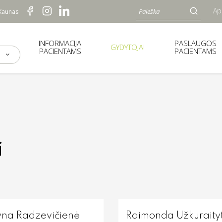
Ap
 Kaunas
INFORMACIJA
PASLAUGOS
GYDYTOJAI
PACIENTAMS
PACIENTAMS
i
yna Radzevičienė
Raimonda Užkuraity