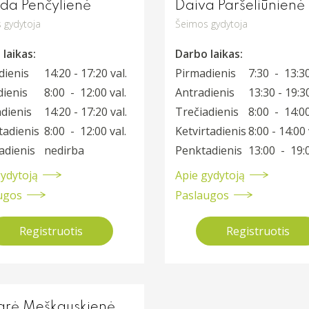
eda Penčylienė
Daiva Paršeliūnienė
 gydytoja
Šeimos gydytoja
laikas:
Darbo laikas:
dienis
14:20 - 17:20 val.
Pirmadienis
7:30 - 13:30
dienis
8:00 - 12:00 val.
Antradienis
13:30 - 19:30
dienis
14:20 - 17:20 val.
Trečiadienis
8:00 - 14:00
tadienis
8:00 - 12:00 val.
Ketvirtadienis
8:00 - 14:00 
adienis
nedirba
Penktadienis
13:00 - 19:0
gydytoją
Apie gydytoją
ugos
Paslaugos
Registruotis
Registruotis
arė Meškauskienė