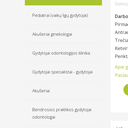
Šeimos
Pediatrai (vaikų ligų gydytojai)
Darbo 
Pirmad
Antra
Akušeriai ginekologai
Trečia
Ketvir
Gydytojai odontologijos klinika
Penkt
Apie 
Gydytojai specialistai - gydytojai
Pasla
Akušeriai
Bendrosios praktikos gydytojai
odontologai