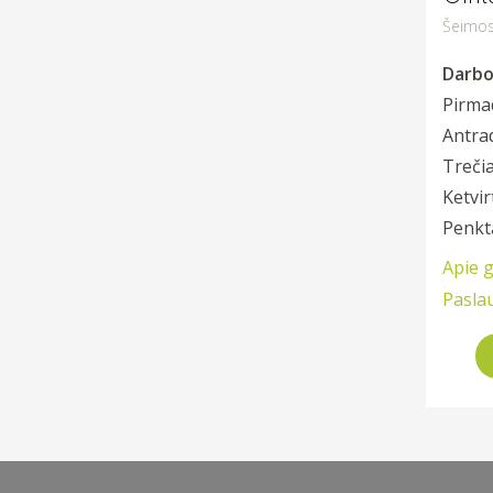
Šeimos
Darbo 
Pirma
Antra
Trečia
Ketvir
Penkt
Apie 
Pasla