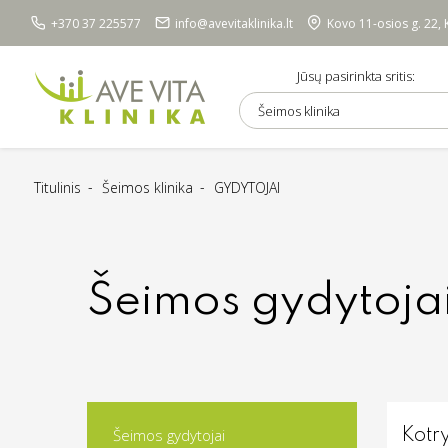
+370 37 225577
info@avevitaklinika.lt
Kovo 11-osios g. 22,
Jūsų pasirinkta sritis:
Šeimos klinika
Titulinis
Šeimos klinika
GYDYTOJAI
Šeimos gydytoja
Šeimos gydytojai
Kotr