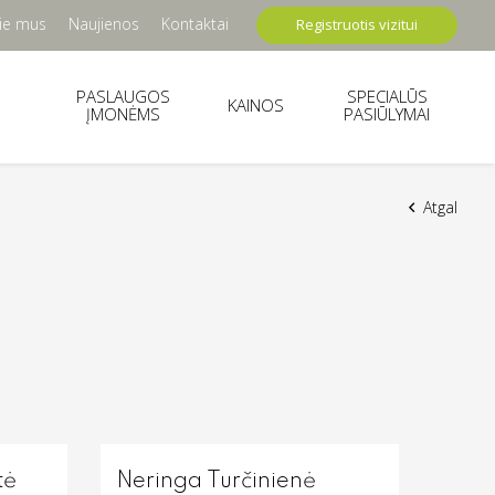
ie mus
Naujienos
Kontaktai
Registruotis vizitui
PASLAUGOS
SPECIALŪS
KAINOS
ĮMONĖMS
PASIŪLYMAI
Atgal
tė
Neringa Turčinienė