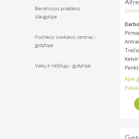
Alfr
Bendrosios praktikos
Šeimos
slaugytojai
Darbo 
Pirma
Psichikos sveikatos centras -
Antra
gydytojai
Trečia
Ketvir
Vaikų ir nėščiųjų - gydytojai
Penkt
Apie 
Pasla
Gint