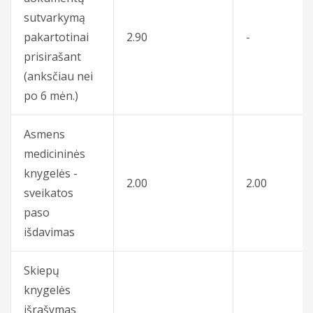
sutvarkymą
pakartotinai
2.90
-
prisirašant
(anksčiau nei
po 6 mėn.)
Asmens
medicininės
knygelės -
2.00
2.00
sveikatos
paso
išdavimas
Skiepų
knygelės
išrašymas