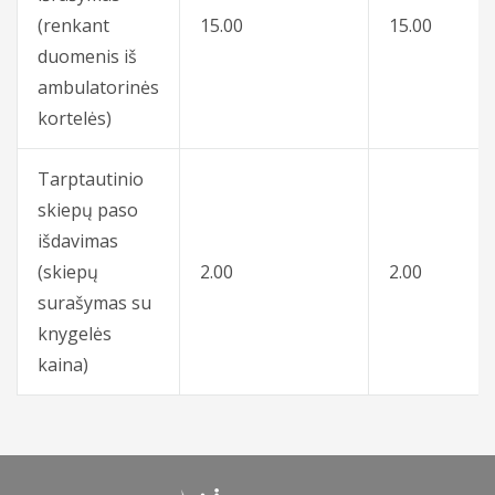
(renkant
15.00
15.00
duomenis iš
ambulatorinės
kortelės)
Tarptautinio
skiepų paso
išdavimas
(skiepų
2.00
2.00
surašymas su
knygelės
kaina)