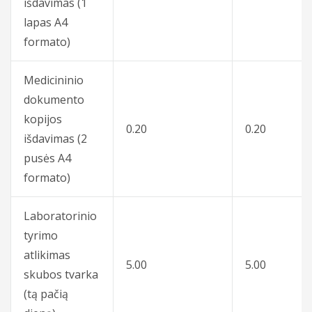
Apmokėjimas ir draudimas
išdavimas (1
Profilaktiniai sveikatos patikrinimai
Bendrosios praktikos gydytojai odontologai
lapas A4
Profilaktiniai sveikatos patikrinimai
Vidaus tvarkos taisyklės
formato)
Bendrosios praktikos slaugytojai
Procedūros
Procedūros
Asmens duomenų apsaugos politika
Medicininio
Psichikos sveikatos centras - gydytojai
Kitos paslaugos
Kita informacija
dokumento
Kitos paslaugos
Vaikų ir nėščiųjų - gydytojai
kopijos
0.20
0.20
išdavimas (2
Dovanų kuponai
pusės A4
formato)
Akcijos
Laboratorinio
tyrimo
atlikimas
5.00
5.00
skubos tvarka
(tą pačią