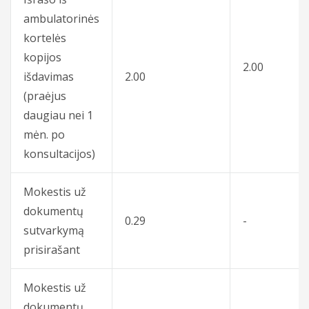
ambulatorinės
kortelės
kopijos
2.00
išdavimas
2.00
(praėjus
daugiau nei 1
mėn. po
konsultacijos)
Mokestis už
dokumentų
0.29
-
sutvarkymą
prisirašant
Mokestis už
dokumentų