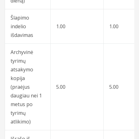
dieną)
Šlapimo
indelio
1.00
1.00
išdavimas
Archyvinė
tyrimų
atsakymo
kopija
(praėjus
5.00
5.00
daugiau nei 1
metus po
tyrimų
atlikimo)
Išrašo iš