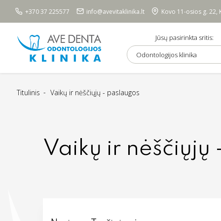
+370 37 225577
info@avevitaklinika.lt
Kovo 11-osios g. 22,
Jūsų pasirinkta sritis:
Odontologijos klinika
Titulinis
Vaikų ir nėščiųjų - paslaugos
Vaikų ir nėščiųjų