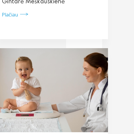
Gintarė Meškauskienė
Plačiau