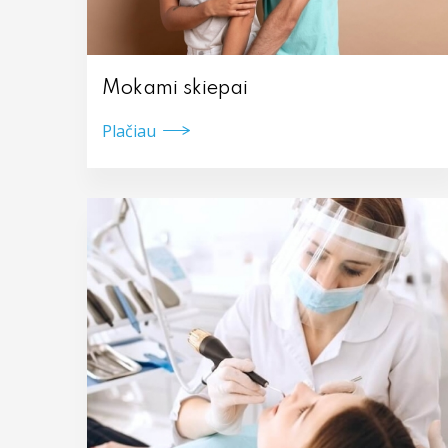
Mokami skiepai
Plačiau