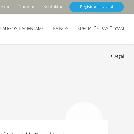
ie mus
Naujienos
Kontaktai
Registruotis vizitui
SLAUGOS PACIENTAMS
KAINOS
SPECIALŪS PASIŪLYMAI
Atgal