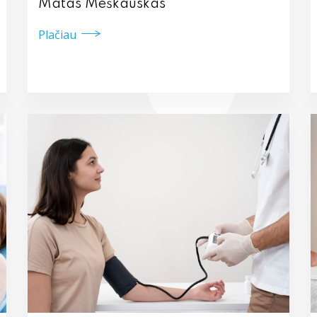
Matas Meškauskas
Plačiau