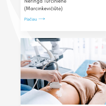
Neringa Turčinienė
(Marcinkevičiūtė)
Plačiau