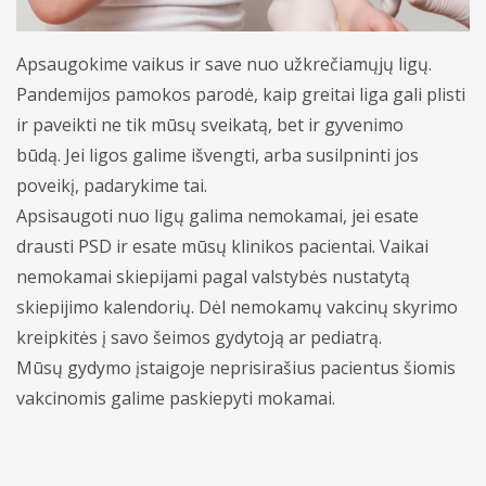
Periodontologai
Burnos chirurgija
Apsaugokime vaikus ir save nuo užkrečiamųjų ligų.
Endodontologai
Dantų impantacija
Pandemijos pamokos parodė, kaip greitai liga gali plisti
ir paveikti ne tik mūsų sveikatą, bet ir gyvenimo
Periodontologija
būdą. Jei ligos galime išvengti, arba susilpninti jos
Burnos higiena ir profilaktinė priežiūra
poveikį, padarykime tai.
Apsisaugoti nuo ligų galima nemokamai, jei esate
Dantų balinimas
drausti PSD ir esate mūsų klinikos pacientai. Vaikai
nemokamai skiepijami pagal valstybės nustatytą
Endodontinis gydymas
skiepijimo kalendorių. Dėl nemokamų vakcinų skyrimo
Ortodontinis gydymas
kreipkitės į savo šeimos gydytoją ar pediatrą.
Mūsų gydymo įstaigoje neprisirašius pacientus šiomis
Dantų rentgenologiniai tyrimai
vakcinomis galime paskiepyti mokamai.
Kitos paslaugos