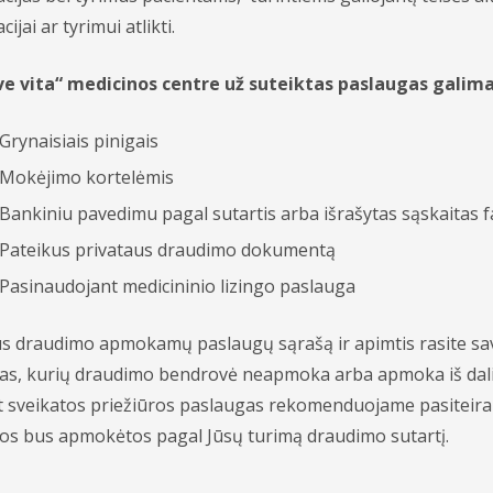
ijai ar tyrimui atlikti.
e vita“ medicinos centre už suteiktas paslaugas galima 
Grynaisiais pinigais
Mokėjimo kortelėmis
Bankiniu pavedimu pagal sutartis arba išrašytas sąskaitas 
Pateikus privataus draudimo dokumentą
Pasinaudojant medicininio lizingo paslauga
us draudimo apmokamų paslaugų sąrašą ir apimtis rasite sav
s, kurių draudimo bendrovė neapmoka arba apmoka iš dalies, 
 sveikatos priežiūros paslaugas rekomenduojame pasiteirau
os bus apmokėtos pagal Jūsų turimą draudimo sutartį.