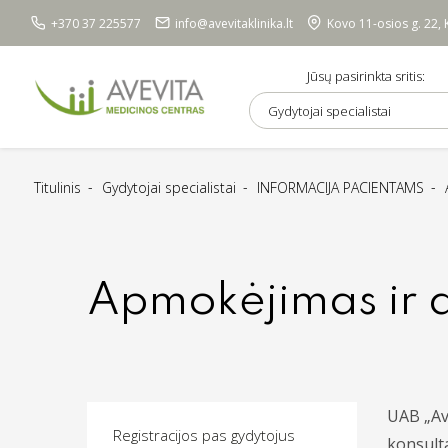
+370 37 225577
info@avevitaklinika.lt
Kovo 11-osios g. 22,
Jūsų pasirinkta sritis:
Gydytojai specialistai
Titulinis
Gydytojai specialistai
INFORMACIJA PACIENTAMS
Apmokėjimas ir 
UAB „Av
Registracijos pas gydytojus
konsulta