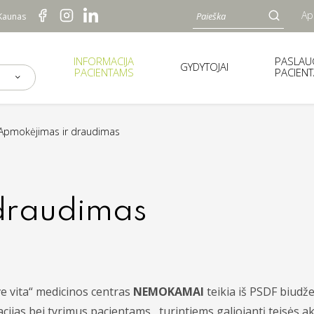
Ap
 Kaunas
INFORMACIJA
PASLA
GYDYTOJAI
PACIENTAMS
PACIEN
Apmokėjimas ir draudimas
draudimas
e vita“ medicinos centras
NEMOKAMAI
teikia iš PSDF biud
cijas bei tyrimus pacientams, turintiems galiojantį teisės ak