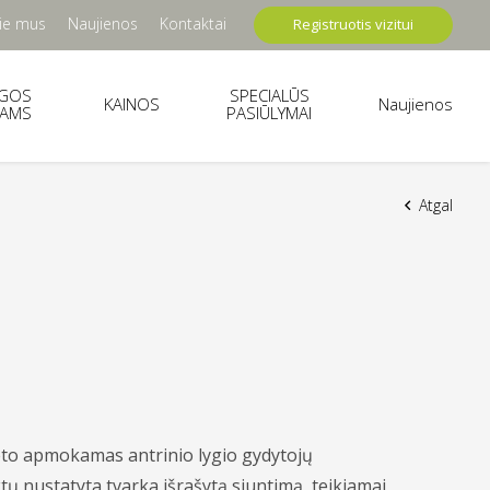
ie mus
Naujienos
Kontaktai
Registruotis vizitui
UGOS
SPECIALŪS
KAINOS
Naujienos
TAMS
PASIŪLYMAI
Atgal
žeto apmokamas antrinio lygio gydytojų
tų nustatyta tvarka išrašytą siuntimą, teikiamai