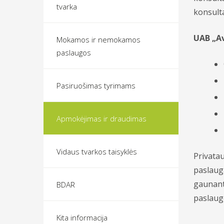
tvarka
konsultac
UAB „Av
Mokamos ir nemokamos
paslaugos
Pasiruošimas tyrimams
Apmokėjimas ir draudimas
Vidaus tvarkos taisyklės
Privata
paslauga
gaunant
BDAR
paslaug
Kita informacija