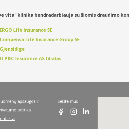
e vita“ klinika bendradarbiauja su šiomis draudimo ko
ERGO Life Insurance SE
Compensa Life Insurance Group SE
Gjensidige
If P&C Insurance AS filialas
uomenų apsaugos ir
Sekite mus
rivatumo politika
ontaktai