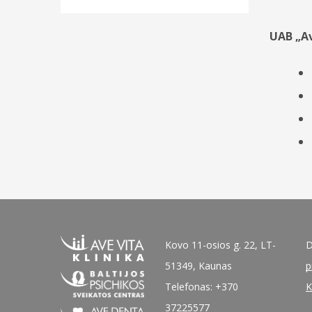
UAB „Av
Kovo 11-osios g. 22, LT-
D
51349, Kaunas
p
Telefonas: +370
K
37225577