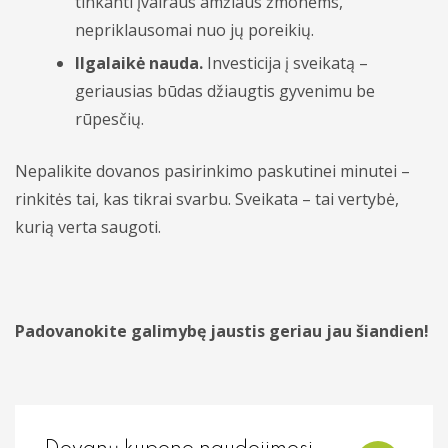
tinkanti įvairaus amžiaus žmonėms,
nepriklausomai nuo jų poreikių.
Oftalmologija
Ilgalaikė nauda.
Investicija į sveikatą –
Otorinolaringologija (LOR)
geriausias būdas džiaugtis gyvenimu be
rūpesčių.
Ortopedija traumatologija
Pulmonologija
Nepalikite dovanos pasirinkimo paskutinei minutei –
rinkitės tai, kas tikrai svarbu. Sveikata – tai vertybė,
Rentgeno diagnostika
kurią verta saugoti.
Reumatologija
Ultragarsiniai tyrimai
Padovanokite galimybę jaustis geriau jau šiandien!
Urologija