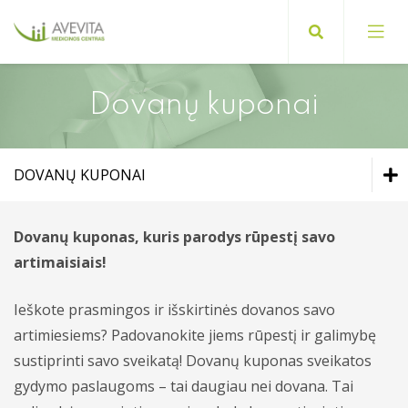
Dovanų kuponai
Registracijos pas gydytojus tvarka
DOVANŲ KUPONAI
Mokamos ir nemokamos paslaugos
Suaugusiųjų gydytojai
Pasiruošimas tyrimams
Dovanų kuponai
Vaikų ligų gydytojai
Paslaugos suaugusiems
Dovanų kuponas, kuris parodys rūpestį savo
artimaisiais!
Apmokėjimas ir draudimas
Paslaugos vaikams
Akušerija ir ginekologija
Akcijos
Ieškote prasmingos ir išskirtinės dovanos savo
Vidaus tvarkos taisyklės
Diagnostika ir tyrimai
Chirurgija
Dovanų kuponai
artimiesiems? Padovanokite jiems rūpestį ir galimybę
BDAR
Dermatovenerologija
sustiprinti savo sveikatą! Dovanų kuponas sveikatos
Akcijos
gydymo paslaugoms – tai daugiau nei dovana. Tai
Kita informacija
Endokrinologija