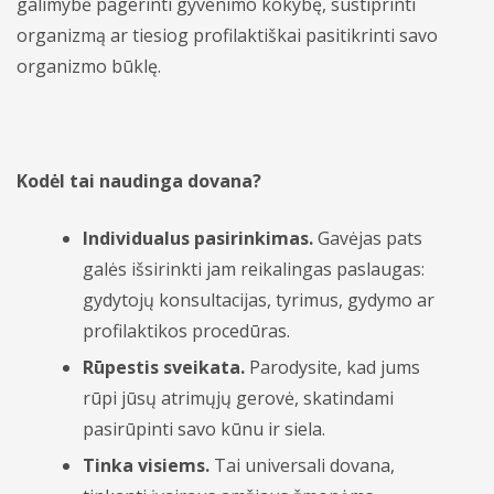
galimybė pagerinti gyvenimo kokybę, sustiprinti
organizmą ar tiesiog profilaktiškai pasitikrinti savo
Hematologija
organizmo būklę.
Infektologija
Kardiologija
Kodėl tai naudinga dovana?
Koloproktologija
Kraujagyslių chirurgija
Individualus pasirinkimas.
Gavėjas pats
galės išsirinkti jam reikalingas paslaugas:
Krūtų chirurgija (mamologija)
gydytojų konsultacijas, tyrimus, gydymo ar
profilaktikos procedūras.
Laboratoriniai tyrimai
Rūpestis sveikata.
Parodysite, kad jums
Nefrologija
rūpi jūsų atrimųjų gerovė, skatindami
pasirūpinti savo kūnu ir siela.
Neurochirugija
Tinka visiems.
Tai universali dovana,
Neurologija