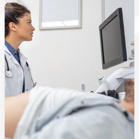
Nefrologija
Neurochirugija
Neurologija
Oftalmologija
Otorinolaringologija (LOR)
Ortopedija traumatologija
Pulmonologija
Rentgeno diagnostika
Reumatologija
Ultragarsiniai tyrimai