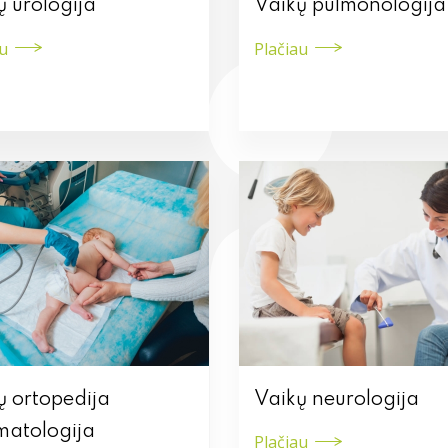
ų urologija
Vaikų pulmonologija
au
Plačiau
ų ortopedija
Vaikų neurologija
matologija
Plačiau