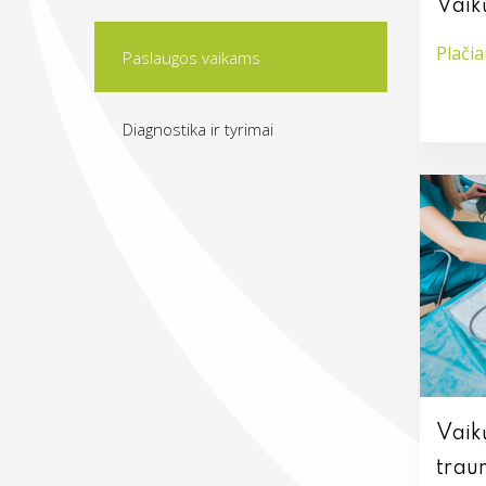
Vaik
Plači
Paslaugos vaikams
Diagnostika ir tyrimai
Vaik
trau