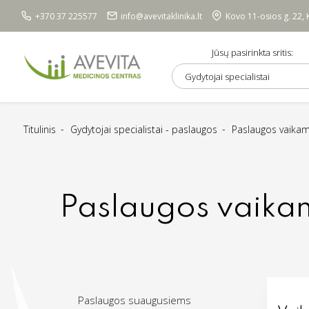
+370 37 225577
info@avevitaklinika.lt
Kovo 11-osios g. 22,
Jūsų pasirinkta sritis:
Gydytojai specialistai
Titulinis
Gydytojai specialistai - paslaugos
Paslaugos vaika
Paslaugos vaika
Paslaugos suaugusiems