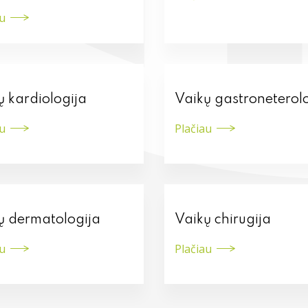
au
ų kardiologija
Vaikų gastroneterol
au
Plačiau
ų dermatologija
Vaikų chirugija
au
Plačiau