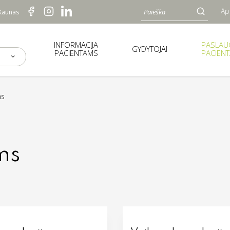
Ap
 Kaunas
INFORMACIJA
PASLA
GYDYTOJAI
PACIENTAMS
PACIEN
ms
ms