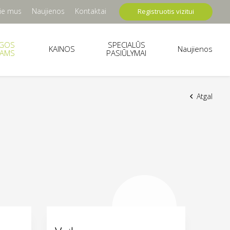
ie mus
Naujienos
Kontaktai
Registruotis vizitui
UGOS
SPECIALŪS
KAINOS
Naujienos
TAMS
PASIŪLYMAI
Atgal