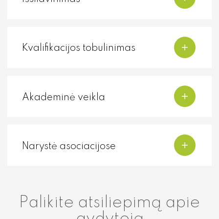
Neurochirugija
Neurologija
Kvalifikacijos tobulinimas
Oftalmologija
Otorinolaringologija (LOR)
Akademinė veikla
Ortopedija traumatologija
Pulmonologija
Narystė asociacijose
Rentgeno diagnostika
Reumatologija
Ultragarsiniai tyrimai
Palikite atsiliepimą apie
Urologija