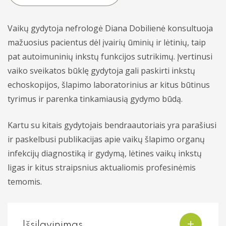
Dermatovenerologija
Akcijos
Vaikų gydytoja nefrologė Diana Dobilienė konsultuoja
Endokrinologija
mažuosius pacientus dėl įvairių ūminių ir lėtinių, taip
pat autoimuninių inkstų funkcijos sutrikimų. Įvertinusi
Hematologija
vaiko sveikatos būklę gydytoja gali paskirti inkstų
echoskopijos, šlapimo laboratorinius ar kitus būtinus
Infektologija
tyrimus ir parenka tinkamiausią gydymo būdą.
Kardiologija
Kartu su kitais gydytojais bendraautoriais yra parašiusi
Koloproktologija
ir paskelbusi publikacijas apie vaikų šlapimo organų
Kraujagyslių chirurgija
infekcijų diagnostiką ir gydymą, lėtines vaikų inkstų
ligas ir kitus straipsnius aktualiomis profesinėmis
Krūtų chirurgija (mamologija)
temomis.
Laboratoriniai tyrimai
Nefrologija
Išsilavinimas