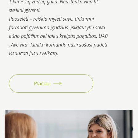
Tikime šių žodžių galia. Neužtenka vien tik
sveikai gyventi.
Puoselėti – reiškia mylėti save, tinkamai
formuoti gyvenimo įgūdžius, įsiklausyti į savo
kūno
pojūčius bei laiku kreiptis pagalbos. UAB
„Ave vita“ klinika komanda pasiruošusi padėti
išsaugoti Jūsų
sveikatą.
Plačiau