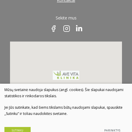
Kontaktai
Sekite mus
Mūsų svetainė naudoja slapukus (angl. cookies). Šie slapukai naudojami
statistikos ir rinkodaros tikslais.
Jei Jūs sutinkate, kad šiems tikslams būtų naudojami slapukai, spauskite
„Sutinku“ ir toliau naudokitės svetaine.
© 2022 Visos teisės saugomos
SUTINKU
PARINKTYS