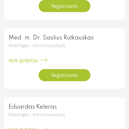
Registruotis
Chirurgai/koloproktologai
Dermatovenerologija
Akcijos
Endokrinologija
Dermatovenerologai
Hematologija
Med. m. Dr. Saulius Rutkauskas
Endokrinologai
Radiologas - echoskopuotojas
Infektologija
Apie gydytoją
Kardiologija
Hematologai
Koloproktologija
Registruotis
Infektologai
Kraujagyslių chirurgija
Krūtų chirurgija (mamologija)
Kardiologai
Eduardas Keleras
Laboratoriniai tyrimai
Radiologas - echoskopuotojas
Kraujagyslių chirurgai
Nefrologija