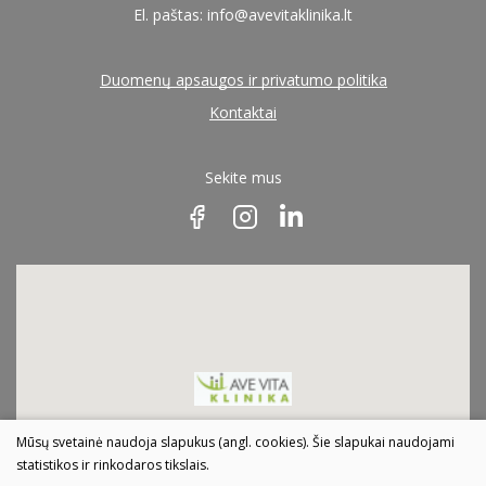
El. paštas:
info@avevitaklinika.lt
Pulmonologai
Duomenų apsaugos ir privatumo politika
Kontaktai
Radiologai (echoskopuotojai)
Sekite mus
Reumatologai
Urologai
Vaikų ligų gydytojai
Mūsų svetainė naudoja slapukus (angl. cookies). Šie slapukai naudojami
statistikos ir rinkodaros tikslais.