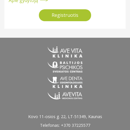
Apie gydytoją
Neurochirugija
Krūtų chirurgai (mamologai)
Registruotis
Neurologija
Nefrologai
Oftalmologija
Otorinolaringologija (LOR)
Neurochirurgai
Ortopedija traumatologija
Neurologai
Pulmonologija
Rentgeno diagnostika
Oftalmologai (okulistai)
Reumatologija
Ortopedai traumatologai
Ultragarsiniai tyrimai
Kovo 11-osios g. 22, LT-51349, Kaunas
Telefonas: +370 37225577
Urologija
Otorinolaringologai (LOR)