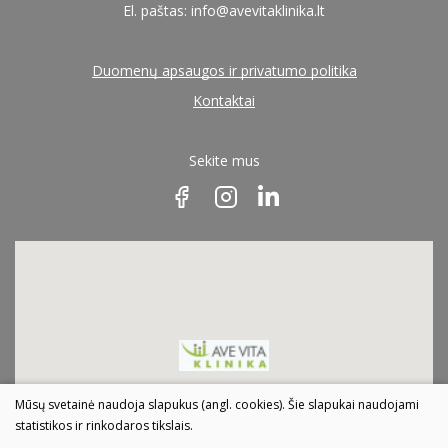
El. paštas:
info@avevitaklinika.lt
Neurochirugija
Krūtų chirurgai (mamologai)
Duomenų apsaugos ir privatumo politika
Neurologija
Kontaktai
Nefrologai
Oftalmologija
Sekite mus
Otorinolaringologija (LOR)
Neurochirurgai
Ortopedija traumatologija
Neurologai
Pulmonologija
Rentgeno diagnostika
Oftalmologai (okulistai)
Reumatologija
Ortopedai traumatologai
Ultragarsiniai tyrimai
Mūsų svetainė naudoja slapukus (angl. cookies). Šie slapukai naudojami
statistikos ir rinkodaros tikslais.
Urologija
Otorinolaringologai (LOR)