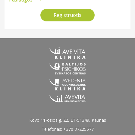
Chirurgai/koloproktologai
Dermatovenerologija
Akcijos
Registruotis
Endokrinologija
Dermatovenerologai
Hematologija
Endokrinologai
Infektologija
Kardiologija
Hematologai
Koloproktologija
Infektologai
Kraujagyslių chirurgija
Krūtų chirurgija (mamologija)
Kardiologai
Laboratoriniai tyrimai
Kovo 11-osios g. 22, LT-51349, Kaunas
Kraujagyslių chirurgai
Telefonas: +370 37225577
Nefrologija