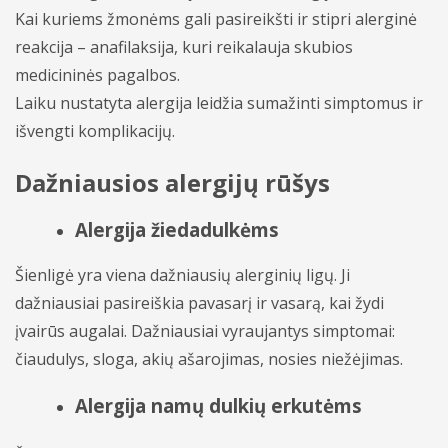
Kai kuriems žmonėms gali pasireikšti ir stipri alerginė
Nefrologija
reakcija – anafilaksija, kuri reikalauja skubios
medicininės pagalbos.
Neurochirugija
Laiku nustatyta alergija leidžia sumažinti simptomus ir
Neurologija
išvengti komplikacijų.
Oftalmologija
Dažniausios alergijų rūšys
Otorinolaringologija (LOR)
Alergija žiedadulkėms
Ortopedija traumatologija
Šienligė yra viena dažniausių alerginių ligų. Ji
Pulmonologija
dažniausiai pasireiškia pavasarį ir vasarą, kai žydi
įvairūs augalai. Dažniausiai vyraujantys simptomai:
Rentgeno diagnostika
čiaudulys, sloga, akių ašarojimas, nosies niežėjimas.
Reumatologija
Alergija namų dulkių erkutėms
Ultragarsiniai tyrimai