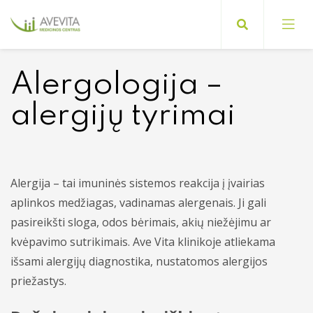
Alergologija –
alergijų tyrimai
Registracijos pas gydytojus tvarka
Mokamos ir nemokamos paslaugos
Suaugusiųjų gydytojai
Pasiruošimas tyrimams
Vaikų ligų gydytojai
Paslaugos suaugusiems
Alergija – tai imuninės sistemos reakcija į įvairias
aplinkos medžiagas, vadinamas alergenais. Ji gali
Apmokėjimas ir draudimas
Paslaugos vaikams
pasireikšti sloga, odos bėrimais, akių niežėjimu ar
Vidaus tvarkos taisyklės
kvėpavimo sutrikimais. Ave Vita klinikoje atliekama
Diagnostika ir tyrimai
išsami alergijų diagnostika, nustatomos alergijos
BDAR
priežastys.
Kita informacija
Akušerija ir ginekologija