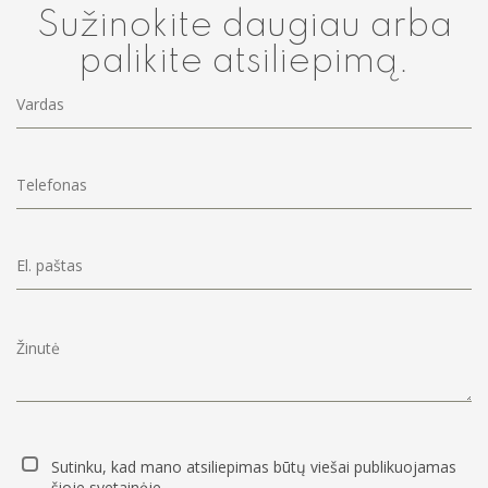
Sužinokite daugiau arba
palikite atsiliepimą.
Sutinku, kad mano atsiliepimas būtų viešai publikuojamas
šioje svetainėje