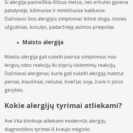
Ši alergija pasireiškia ištisus metus, nes erkutės gyvena
Urologija
patalynėje, kilimuose ir minkštuose balduose.
Dažniausi šios alergijos simptomai: lėtinė sloga, nosies
užgulimas, kosulys, padaržnėję astmos priepoliai.
Maisto alergija
Maisto alergija gali sukelti įvairius simptomus nuo
lengvų odos reakcijų iki stiprių sisteminių reakcijų.
Dažniausi alergenai, kurie gali sukelti alergiją maistui:
pienas, kiaušiniai, riešutai, kviečiai, soja, žuvis ir jūros
gėrybės.
Kokie alergijų tyrimai atliekami?
Ave Vita klinikoje atliekami modernūs alergijų
diagnostikos tyrimai iš kraujo mėginio: