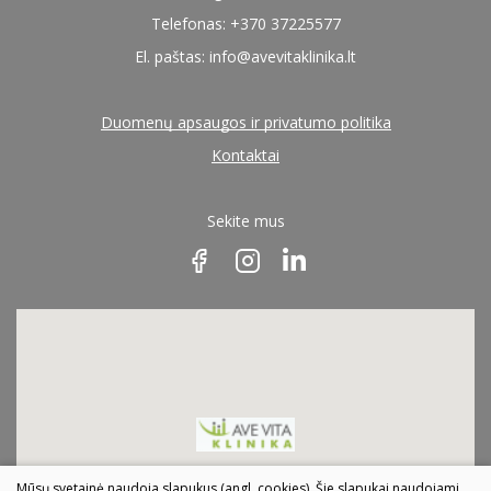
Telefonas: +370 37225577
El. paštas:
info@avevitaklinika.lt
Duomenų apsaugos ir privatumo politika
Kontaktai
Sekite mus
Mūsų svetainė naudoja slapukus (angl. cookies). Šie slapukai naudojami