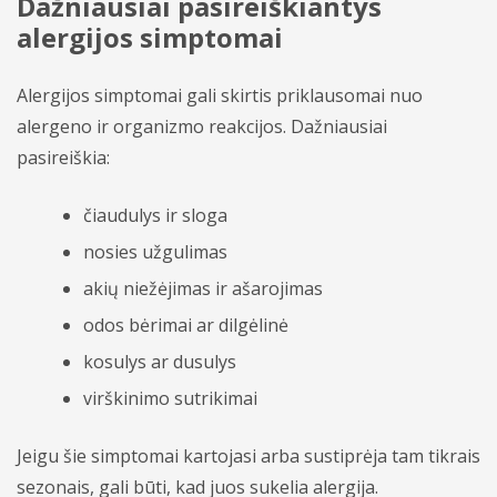
Dažniausiai pasireiškiantys
alergijos simptomai
Chirurgija
Dovanų kuponai
Dermatovenerologija
Akcijos
Alergijos simptomai gali skirtis priklausomai nuo
alergeno ir organizmo reakcijos. Dažniausiai
Endokrinologija
pasireiškia:
Hematologija
čiaudulys ir sloga
Infektologija
nosies užgulimas
Kardiologija
akių niežėjimas ir ašarojimas
odos bėrimai ar dilgėlinė
Koloproktologija
kosulys ar dusulys
Kraujagyslių chirurgija
virškinimo sutrikimai
Krūtų chirurgija (mamologija)
Jeigu šie simptomai kartojasi arba sustiprėja tam tikrais
Laboratoriniai tyrimai
sezonais, gali būti, kad juos sukelia alergija.