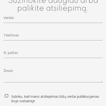
Sužinokite daugiau arba
palikite atsiliepimą.
Nefrologija
Neurochirugija
Neurologija
Oftalmologija
Otorinolaringologija (LOR)
Ortopedija traumatologija
Pulmonologija
Rentgeno diagnostika
Reumatologija
Sutinku, kad mano atsiliepimas būtų viešai publikuojamas
šioje svetainėje
Ultragarsiniai tyrimai