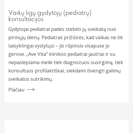
Nefrologija
Vaikų ligų gydytojų (pediatrų)
konsultacijos
Neurochirugija
Gydytojai pediatrai padės stebėti jų sveikatą nuo
Neurologija
pirmųjų dienų. Pediatras prižiūrės, kad vaikas ne tik
taisyklingai vystytųsi – jis rūpinsis visapuse jo
Oftalmologija
gerove. „Ave Vita“ klinikos pediatrai jautriai ir su
nepaslepiama meile tiek diagnozuos susirgimą, tiek
Otorinolaringologija (LOR)
konsultuos profilaktiškai, siekdami išvengti galimų
Ortopedija traumatologija
sveikatos sutrikimų.
Pulmonologija
Plačiau
Rentgeno diagnostika
Reumatologija
Ultragarsiniai tyrimai