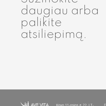
daugiau arba
palikite
atsiliepimą.
Kovo 11-osios g. 22, LT-
D