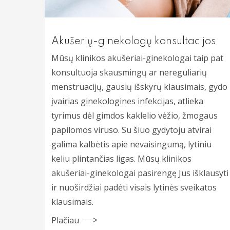
Akušerių-ginekologų konsultacijos
Mūsų klinikos akušeriai-ginekologai taip pat
konsultuoja skausmingų ar nereguliarių
menstruacijų, gausių išskyrų klausimais, gydo
įvairias ginekologines infekcijas, atlieka
tyrimus dėl gimdos kaklelio vėžio, žmogaus
papilomos viruso. Su šiuo gydytoju atvirai
galima kalbėtis apie nevaisingumą, lytiniu
keliu plintančias ligas. Mūsų klinikos
akušeriai-ginekologai pasirengę Jus išklausyti
ir nuoširdžiai padėti visais lytinės sveikatos
klausimais.
Plačiau