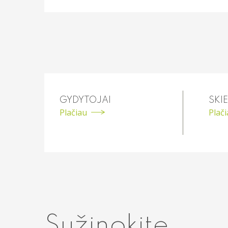
GYDYTOJAI
SKIE
Plačiau
Plač
Sužinokite