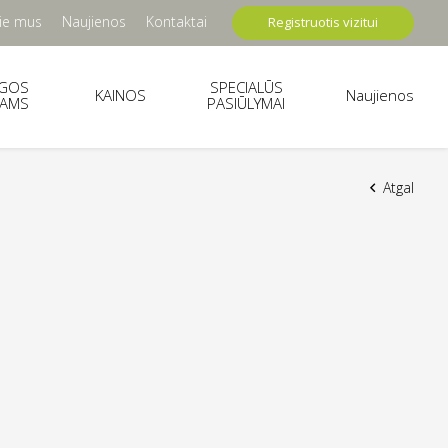
ie mus
Naujienos
Kontaktai
Registruotis vizitui
UGOS
SPECIALŪS
KAINOS
Naujienos
TAMS
PASIŪLYMAI
Atgal