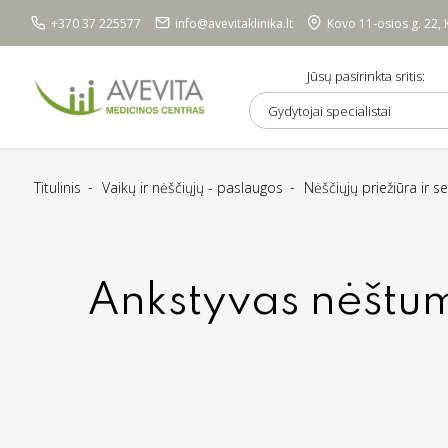
+370 37 225577
info@avevitaklinika.lt
Kovo 11-osios g. 22,
Jūsų pasirinkta sritis:
Gydytojai specialistai
Titulinis
Vaikų ir nėščiųjų - paslaugos
Nėščiųjų priežiūra ir 
Ankstyvas nėštu