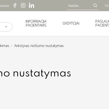
Ap
 Kaunas
INFORMACIJA
PASLA
GYDYTOJAI
PACIENTAMS
PACIEN
sekimas
Ankstyvas nėštumo nustatymas
mo nustatymas