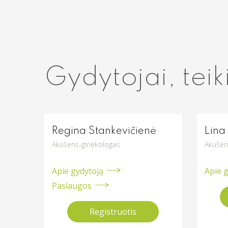
Gydytojai, teik
Regina Stankevičienė
Lina
Akušeris-ginekologas
Akušer
Apie gydytoją
Apie 
Paslaugos
Registruotis