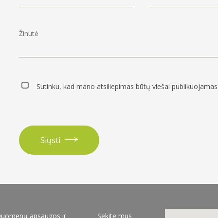
Sutinku, kad mano atsiliepimas būtų viešai publikuojamas 
Siųsti
uomenų apsaugos ir
Sekite mus