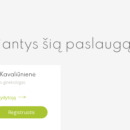
iantys šią paslaug
 Kavaliūnienė
is-ginekologas
gydytoją
Registruotis