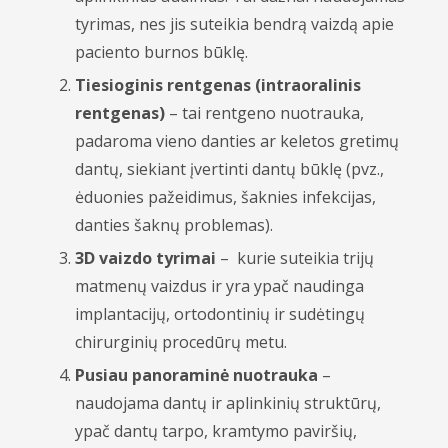
tyrimas, nes jis suteikia bendrą vaizdą apie
Oftalmologija
paciento burnos būklę.
Otorinolaringologija (LOR)
Tiesioginis rentgenas (intraoralinis
rentgenas)
– tai rentgeno nuotrauka,
Ortopedija traumatologija
padaroma vieno danties ar keletos gretimų
Pulmonologija
dantų, siekiant įvertinti dantų būklę (pvz.,
ėduonies pažeidimus, šaknies infekcijas,
Rentgeno diagnostika
danties šaknų problemas).
Reumatologija
3D vaizd
o tyrimai
– kurie suteikia trijų
matmenų vaizdus ir yra ypač naudinga
Ultragarsiniai tyrimai
implantacijų, ortodontinių ir sudėtingų
chirurginių procedūrų metu.
Urologija
Pusiau panoraminė nuotrauka
–
naudojama dantų ir aplinkinių struktūrų,
ypač dantų tarpo, kramtymo paviršių,