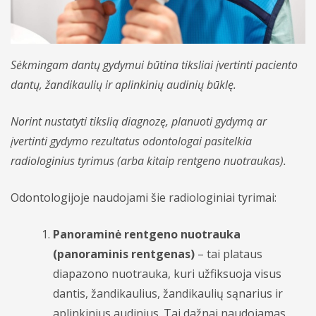
Hematologija
Infektologija
Sėkmingam dantų gydymui būtina tiksliai įvertinti paciento
dantų, žandikaulių ir aplinkinių audinių būklę.
Kardiologija
Koloproktologija
Norint nustatyti tikslią diagnozę, planuoti gydymą ar
įvertinti gydymo rezultatus odontologai pasitelkia
Kraujagyslių chirurgija
radiologinius tyrimus (arba kitaip rentgeno nuotraukas).
Krūtų chirurgija (mamologija)
Odontologijoje naudojami šie radiologiniai tyrimai:
Laboratoriniai tyrimai
Panoraminė rentgeno nuotrauka
Nefrologija
(panoraminis rentgenas)
– tai plataus
diapazono nuotrauka, kuri užfiksuoja visus
Neurochirugija
dantis, žandikaulius, žandikaulių sąnarius ir
Neurologija
aplinkinius audinius. Tai dažnai naudojamas