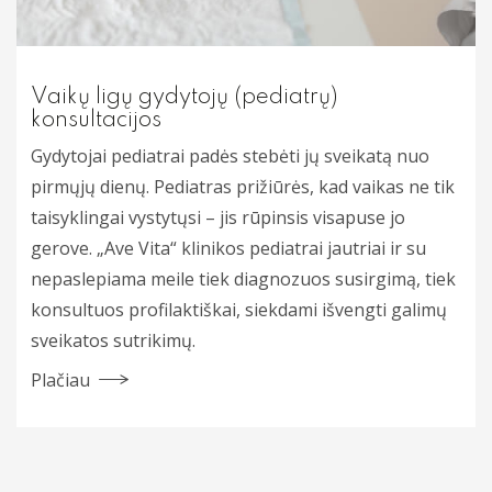
Oftalmologija
Otorinolaringologija (LOR)
Vaikų ligų gydytojų (pediatrų)
konsultacijos
Ortopedija traumatologija
Gydytojai pediatrai padės stebėti jų sveikatą nuo
Pulmonologija
pirmųjų dienų. Pediatras prižiūrės, kad vaikas ne tik
taisyklingai vystytųsi – jis rūpinsis visapuse jo
Rentgeno diagnostika
gerove. „Ave Vita“ klinikos pediatrai jautriai ir su
nepaslepiama meile tiek diagnozuos susirgimą, tiek
Reumatologija
konsultuos profilaktiškai, siekdami išvengti galimų
Ultragarsiniai tyrimai
sveikatos sutrikimų.
Urologija
Plačiau