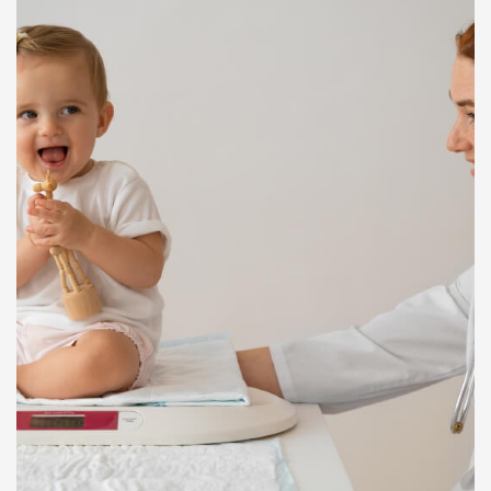
Hematologija
Infektologija
Kardiologija
Koloproktologija
Kraujagyslių chirurgija
Krūtų chirurgija (mamologija)
Laboratoriniai tyrimai
Nefrologija
Neurochirugija
Neurologija