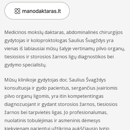
Apmokėjimas ir draudimas
Bendrosios praktikos gydytojai odontologai
Vidaus tvarkos taisyklės
Bendrosios praktikos slaugytojai
Asmens duomenų apsaugos politika
Medicinos mokslų daktaras, abdominalinės chirurgijos
Psichikos sveikatos centras - gydytojai
Kita informacija
gydytojas ir koloproktologas Saulius Švagždys yra
Vaikų ir nėščiųjų - gydytojai
vienas iš labiausiai mūsų šalyje vertinamų pilvo organų,
tiesiosios ir storosios žarnos ligų diagnostikos bei
gydymo specialistų.
Gydytojų konsultacijos
Mūsų klinikoje gydytojas doc. Saulius Švagždys
Skiepai
konsultuoja ir gydo pacientus, sergančius įvairiomis
pilvo organų ligomis, yra itin kompetentingas
Laboratoriniai tyrimai
Konsultacijos
diagnozuojant ir gydant storosios žarnos, tiesiosios
žarnos bei tarpvietės ligas. Jo profesionalumas,
Profilaktiniai sveikatos patikrinimai
Tyrimai
Dovanų kuponai
nuolatinis tobulėjimas ir asmeninis dėmesys
Prevencinės programos
Skiepai
Akcijos
kiekvienam pacientui užtikrina aukščiausio lygio