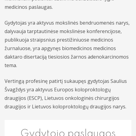
medicinos paslaugas.
Profilaktiniai sveikatos patikrinimai
Gydytojas yra aktyvus mokslinės bendruomenės narys,
Procedūros
dalyvauja tarptautinėse mokslinėse konferencijose,
Kitos paslaugos
publikuoja straipsnius prestižiniuose medicinos
žurnaluose, yra apgynęs biomedicinos medicinos
daktaro disertaciją tiesiosios žarnos adenokarcinomos
tema.
Vertingą profesinę patirtį sukaupęs gydytojas Saulius
Švagždys yra aktyvus Europos koloproktologų
draugijos (ESCP), Lietuvos onkologinės chirurgijos
draugijos ir Lietuvos koloproktologų draugijos narys.
Gydytojo paslaugos