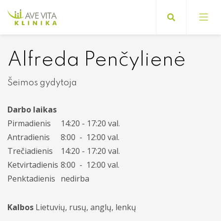
Alfreda Penčylienė
Prisirašymo tvarka
Šeimos gydytoja
Registracijos ir priėmimo pas gydytojus
Šeimos gydytojai
Darbo laikas
tvarka
Pirmadienis
14:20 - 17:20 val.
Pediatrai (vaikų ligų gydytojai)
Paslaugų teikimas nedarbo metu
Antradienis
8:00 - 12:00 val.
Akušeriai ginekologai
Trečiadienis
14:20 - 17:20 val.
Mirties liudijimų išrašymo tvarka
Ketvirtadienis
8:00 - 12:00 val.
Gydytojai odontologijos klinika
Mokamos ir nemokamos paslaugos
Penktadienis
nedirba
Gydytojai specialistai - gydytojai
Pasiruošimas tyrimams
Kalbos
Lietuvių, rusų, anglų, lenkų
Akušeriai