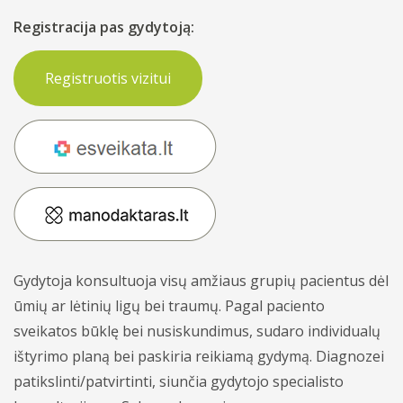
Apmokėjimas ir draudimas
Registracija pas gydytoją:
Bendrosios praktikos gydytojai odontologai
Vidaus tvarkos taisyklės
Bendrosios praktikos slaugytojai
Registruotis vizitui
Asmens duomenų apsaugos politika
Psichikos sveikatos centras - gydytojai
Kita informacija
Vaikų ir nėščiųjų - gydytojai
Gydytojų konsultacijos
Skiepai
Gydytoja konsultuoja visų amžiaus grupių pacientus dėl
ūmių ar lėtinių ligų bei traumų. Pagal paciento
Laboratoriniai tyrimai
Konsultacijos
sveikatos būklę bei nusiskundimus, sudaro individualų
Profilaktiniai sveikatos patikrinimai
Tyrimai
ištyrimo planą bei paskiria reikiamą gydymą. Diagnozei
Dovanų kuponai
patikslinti/patvirtinti, siunčia gydytojo specialisto
Prevencinės programos
Skiepai
Akcijos