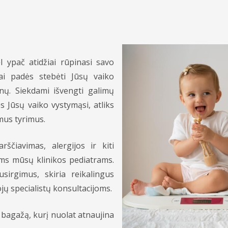
l ypač atidžiai rūpinasi savo
jai padės stebėti Jūsų vaiko
nų. Siekdami išvengti galimų
s Jūsų vaiko vystymąsi, atliks
amus tyrimus.
ščiavimas, alergijos ir kiti
ems mūsų klinikos pediatrams.
sirgimus, skiria reikalingus
ojų specialistų konsultacijoms.
 bagažą, kurį nuolat atnaujina