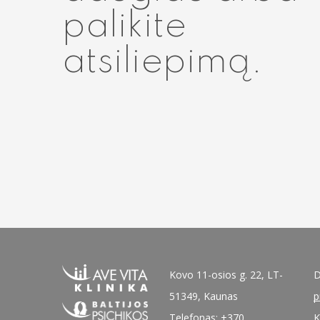
palikite
atsiliepimą.
Kovo 11-osios g. 22, LT-
D
51349, Kaunas
p
Telefonas: +370
K