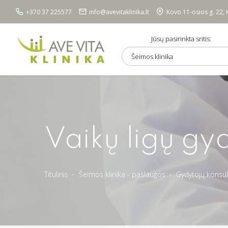
+370 37 225577
info@avevitaklinika.lt
Kovo 11-osios g. 22,
Jūsų pasirinkta sritis:
Šeimos klinika
Vaikų ligų gyd
Titulinis
Šeimos klinika - paslaugos
Gydytojų konsul