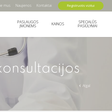
ie mus
Naujienos
Kontaktai
Registruotis vizitui
PASLAUGOS
SPECIALŪS
KAINOS
ĮMONĖMS
PASIŪLYMAI
konsultacijos
Atgal