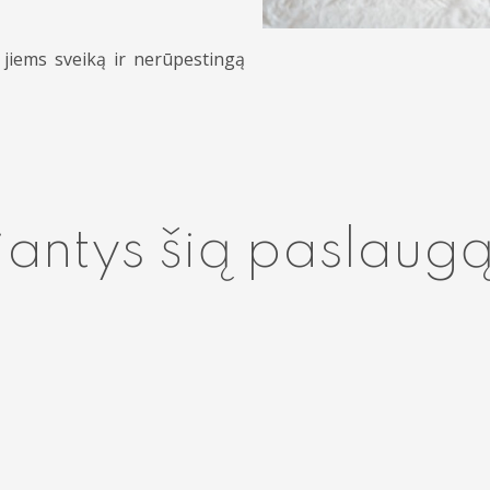
jiems sveiką ir nerūpestingą
iantys šią paslaug