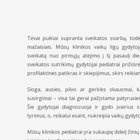
Tėvai puikiai supranta sveikatos svarbą, todė
mažaisiais. Mūsų klinikos vaikų ligų gydyto
sveikatą nuo pirmųjų atėjimo į šį pasaulį die
sveikatos sutrikimų gydytojai pediatrai prižiūrė
profilaktines patikras ir skiepijimus, skirs reiki
Sloga, ausies, pilvo ar gerklės skausmai, kar
susirgimai – visa tai gerai pažįstama patyrusi
Šie gydytojai diagnozuoja ir gydo įvairius su
tyrimus, o, reikalui esant, nukreipia vaikų gydyt
Mūsų klinikos pediatrai yra sukaupę didelį žinių