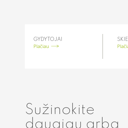
GYDYTOJAI
SKIE
Plačiau
Plač
Sužinokite
daugiau arba