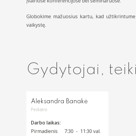
įvairiose konferencijose bei seminaruose.
Globokime mažuosius kartu, kad užtikrintume 
vaikystę.
Gydytojai, teik
Aleksandra Banakė
Pediatrė
Darbo laikas:
Pirmadienis
7:30 - 11:30 val.