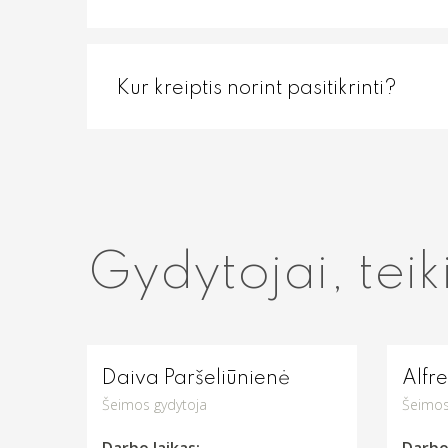
Kur kreiptis norint pasitikrinti?
Gydytojai, teik
Daiva Paršeliūnienė
Alfr
Šeimos gydytoja
Šeimos
Darbo laikas:
Darbo 