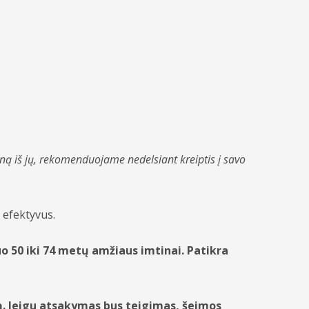
vieną iš jų, rekomenduojame nedelsiant kreiptis į savo
 efektyvus.
o 50 iki 74 metų amžiaus imtinai.
Patikra
stą. Jeigu atsakymas bus teigimas, šeimos