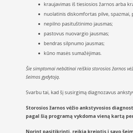
kraujavimas iš tiesiosios žarnos arba kr
nuolatinis diskomfortas pilve, spazmai,
nepilno pasituštinimo jausmas;
pastovus nuovargio jausmas;
bendras silpnumo jausmas;
kūno masės sumažėjimas.
Šie simptomai nebūtinai reiškia storosios žarnos vėžį
šeimos gydytoją.
Svarbu tai, kad šį susirgimą diagnozavus ankstyv
Storosios žarnos vėžio ankstyvosios diagnos
pagal šią programą vykdoma vieną kartą per
Norint pasitikrinti, reikia kreiptis į savo š