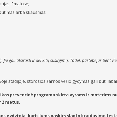
aujas išmatose;
 pūtimas arba skausmas;
. Jie gali atsirasti ir dėl kitų susirgimų. Todėl, pastebėjus bent 
oje stadijoje, storosios žarnos vėžio gydymas gali būti labai
tikos prevencinė programa skirta vyrams ir moterims nu
 2 metus.
eimos gydytoją, kuris Jums paskirs slapto kraujavimo te