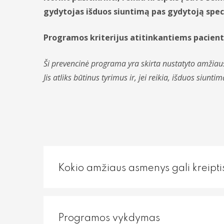
gydytojas išduos siuntimą pas gydytoją spec
Programos kriterijus atitinkantiems pacie
Ši prevencinė programa yra skirta nustatyto amžiaus
Jis atliks būtinus tyrimus ir, jei reikia, išduos siunt
Kokio amžiaus asmenys gali kreipti
Programos vykdymas