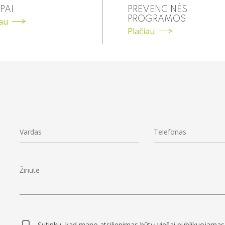
PAI
PREVENCINĖS
PROGRAMOS
iau
Plačiau
Sutinku, kad mano atsiliepimas būtų viešai publikuojamas 