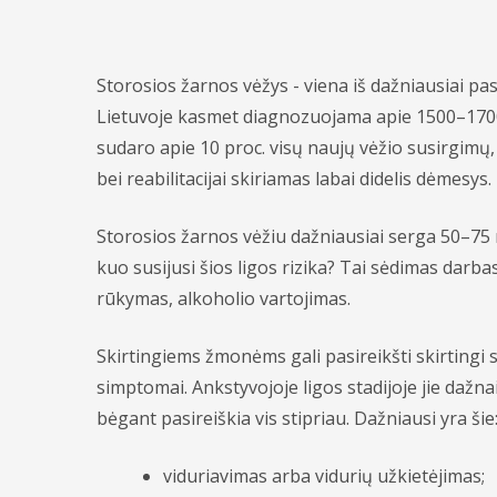
Storosios žarnos vėžys - viena iš dažniausiai pa
Lietuvoje kasmet diagnozuojama apie 1500–1700 
sudaro apie 10 proc. visų naujų vėžio susirgimų, 
bei reabilitacijai skiriamas labai didelis dėmesys.
Storosios žarnos vėžiu dažniausiai serga 50–7
kuo susijusi šios ligos rizika? Tai sėdimas darba
rūkymas, alkoholio vartojimas.
Skirtingiems žmonėms gali pasireikšti skirtingi 
simptomai. Ankstyvojoje ligos stadijoje jie dažnai
bėgant pasireiškia vis stipriau. Dažniausi yra šie
viduriavimas arba vidurių užkietėjimas;