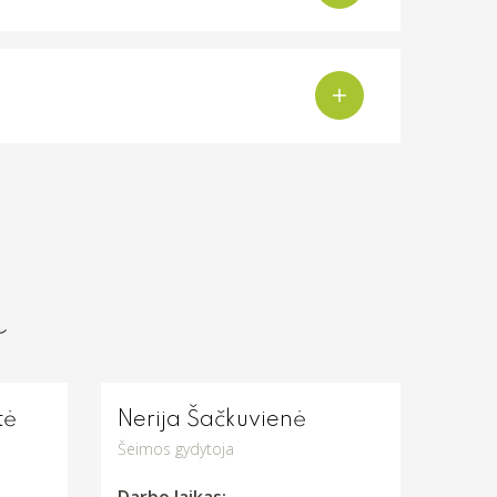
ą
tė
Nerija Šačkuvienė
Šeimos gydytoja
Darbo laikas: