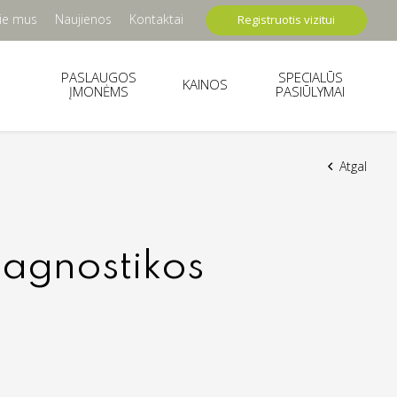
ie mus
Naujienos
Kontaktai
Registruotis vizitui
PASLAUGOS
SPECIALŪS
KAINOS
ĮMONĖMS
PASIŪLYMAI
Atgal
iagnostikos