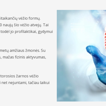
sitaikančių vėžio formų.
naujų šio vėžio atvejų. Tai
todėl jo profilaktikai, gydymui
5 metų amžiaus žmonės. Su
s, mažas fizinis aktyvumas,
storosios žarnos vėžio
 net nejuntami, tačiau laikui
: