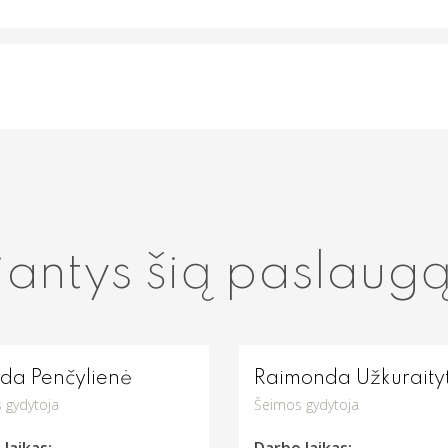
iantys šią paslaug
eda Penčylienė
Raimonda Užkuraity
 gydytoja
Šeimos gydytoja
laikas:
Darbo laikas: