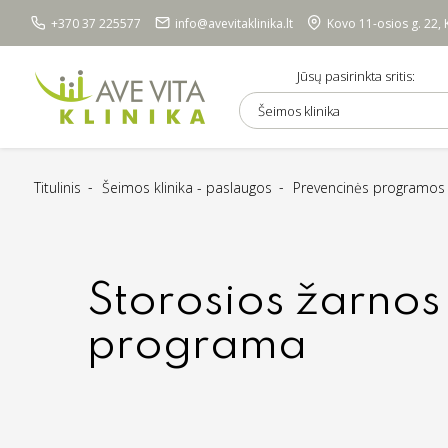
+370 37 225577
info@avevitaklinika.lt
Kovo 11-osios g. 22,
Jūsų pasirinkta sritis:
Šeimos klinika
Titulinis
Šeimos klinika - paslaugos
Prevencinės programos
Storosios žarnos
programa