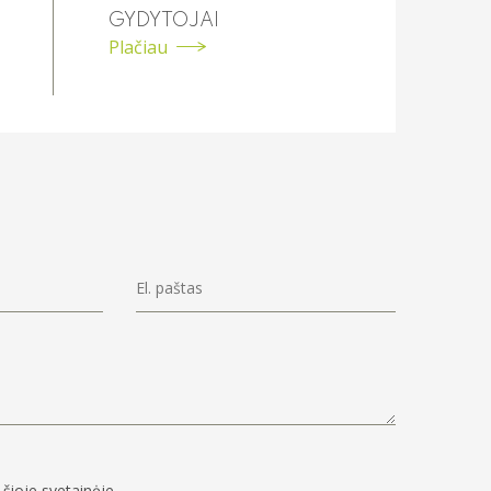
GYDYTOJAI
Plačiau
šioje svetainėje