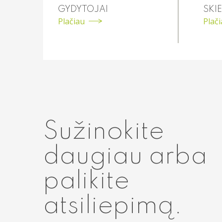
GYDYTOJAI
SKIE
Plačiau
Plač
Sužinokite
daugiau arba
palikite
atsiliepimą.