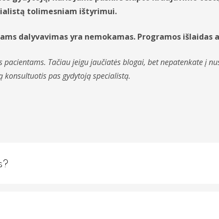
ialistą tolimesniam ištyrimui.
ntams dalyvavimas yra nemokamas. Programos išlaidas 
 pacientams. Tačiau jeigu jaučiatės blogai, bet nepatenkate į nus
imą konsultuotis pas gydytoją specialistą.
s?