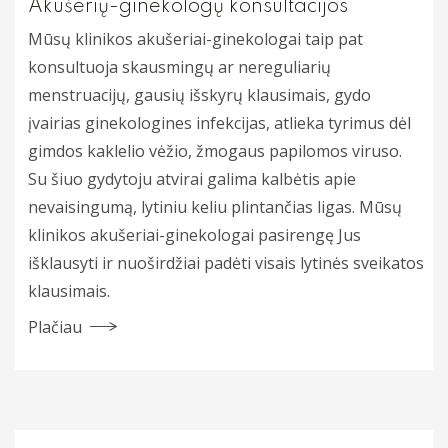
Akušerių-ginekologų konsultacijos
Mūsų klinikos akušeriai-ginekologai taip pat
konsultuoja skausmingų ar nereguliarių
menstruacijų, gausių išskyrų klausimais, gydo
įvairias ginekologines infekcijas, atlieka tyrimus dėl
gimdos kaklelio vėžio, žmogaus papilomos viruso.
Su šiuo gydytoju atvirai galima kalbėtis apie
nevaisingumą, lytiniu keliu plintančias ligas. Mūsų
klinikos akušeriai-ginekologai pasirengę Jus
išklausyti ir nuoširdžiai padėti visais lytinės sveikatos
klausimais.
Plačiau