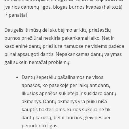
įvairios dantenų ligos, blogas burnos kvapas (halitozė)
ir panašiai.
Daugelis iš mūsų dėl skubėjimo ar kitų priežasčių
burnos priežiūrai neskiria pakankamai laiko. Net ir
kasdieninė dantų priežiūra namuose ne visiems padeda
pilnai apsaugoti dantis. Nepakankamas dantų valymas
gali sukelti nemažai problemų:
Dantų šepetėliu pašalinamos ne visos
apnašos, ko pasekoje per laiką ant dantų
likusios apnašos sukietėja ir susidaro dantų
akmenys. Dantų akmenys yra puiki niša
kauptis bakterijoms, kurios sukelia ne tik
dantų kariesą, bet ir burnos gleivinės bei
periodonto ligas.