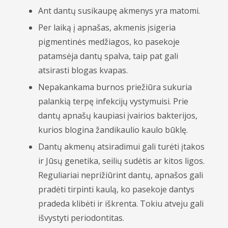
Ant dantų susikaupę akmenys yra matomi.
Per laiką į apnašas, akmenis įsigeria
pigmentinės medžiagos, ko pasekoje
patamsėja dantų spalva, taip pat gali
atsirasti blogas kvapas.
Nepakankama burnos priežiūra sukuria
palankią terpę infekcijų vystymuisi. Prie
dantų apnašų kaupiasi įvairios bakterijos,
kurios blogina žandikaulio kaulo būklę.
Dantų akmenų atsiradimui gali turėti įtakos
ir Jūsų genetika, seilių sudėtis ar kitos ligos.
Reguliariai neprižiūrint dantų, apnašos gali
pradėti tirpinti kaulą, ko pasekoje dantys
pradeda klibėti ir iškrenta. Tokiu atveju gali
išvystyti periodontitas.