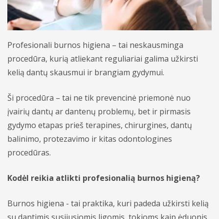
Apmokėjimas ir draudimas
Bendrosios praktikos gydytojai odontologai
Profilaktiniai sveikatos patikrinimai
Vidaus tvarkos taisyklės
Bendrosios praktikos slaugytojai
Procedūros
Asmens duomenų apsaugos politika
Profesionali burnos higiena – tai neskausminga
Psichikos sveikatos centras - gydytojai
procedūra, kurią atliekant reguliariai galima užkirsti
Kitos paslaugos
Kita informacija
kelią dantų skausmui ir brangiam gydymui.
Vaikų ir nėščiųjų - gydytojai
Ši procedūra – tai ne tik prevencinė priemonė nuo
įvairių dantų ar dantenų problemų, bet ir pirmasis
gydymo etapas prieš terapines, chirurgines, dantų
balinimo, protezavimo ir kitas odontologines
procedūras.
Kodėl reikia atlikti profesionalią burnos higieną?
Burnos higiena - tai praktika, kuri padeda užkirsti kelią
su dantimis susijusiomis ligomis, tokioms kaip ėduonis,