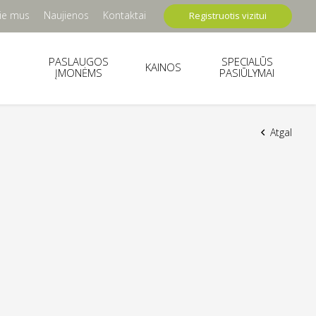
ie mus
Naujienos
Kontaktai
Registruotis vizitui
PASLAUGOS
SPECIALŪS
KAINOS
ĮMONĖMS
PASIŪLYMAI
Atgal