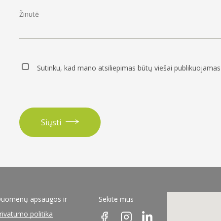
Sutinku, kad mano atsiliepimas būtų viešai publikuojamas 
Siųsti
uomenų apsaugos ir
Sekite mus
rivatumo politika