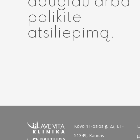
daugiau arba
palikite
atsiliepimą.
Kovo 11-osios g. 22, LT-
D
51349, Kaunas
p