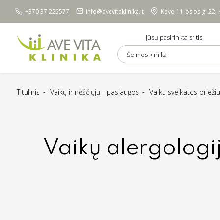
+370 37 225577
info@avevitaklinika.lt
Kovo 11-osios g. 22,
Jūsų pasirinkta sritis:
Šeimos klinika
Titulinis
Vaikų ir nėščiųjų - paslaugos
Vaikų sveikatos prieži
Vaikų alergologi