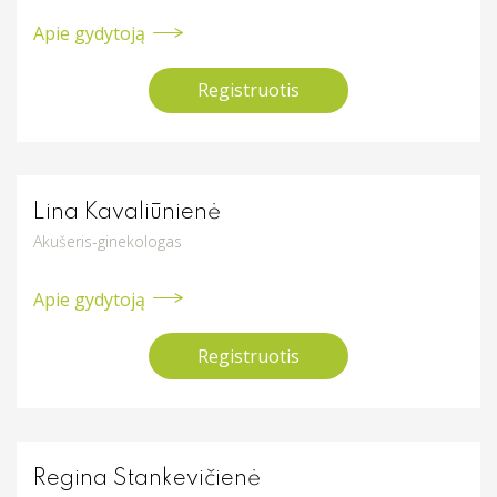
Apie gydytoją
Profilaktiniai sveikatos patikrinimai
Vaikų ir nėščiųjų - gydytojai
Procedūros
Registruotis
Nėščiosioms
Kitos paslaugos
Vaikams
Lina Kavaliūnienė
Akušeris-ginekologas
Apie gydytoją
Registruotis
Regina Stankevičienė