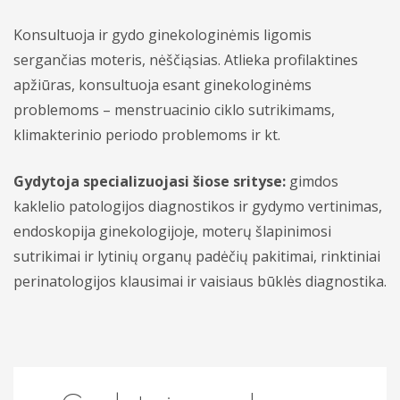
Apmokėjimas ir draudimas
Bendrosios praktikos gydytojai odontologai
Konsultuoja ir gydo ginekologinėmis ligomis
Vidaus tvarkos taisyklės
sergančias moteris, nėščiąsias. Atlieka profilaktines
Bendrosios praktikos slaugytojai
Asmens duomenų apsaugos politika
apžiūras, konsultuoja esant ginekologinėms
Psichikos sveikatos centras - gydytojai
problemoms – menstruacinio ciklo sutrikimams,
Kita informacija
klimakterinio periodo problemoms ir kt.
Vaikų ir nėščiųjų - gydytojai
Gydytoja specializuojasi šiose srityse:
gimdos
kaklelio patologijos diagnostikos ir gydymo vertinimas,
Gydytojų konsultacijos
endoskopija ginekologijoje, moterų šlapinimosi
sutrikimai ir lytinių organų padėčių pakitimai, rinktiniai
Skiepai
perinatologijos klausimai ir vaisiaus būklės diagnostika.
Laboratoriniai tyrimai
Konsultacijos
Profilaktiniai sveikatos patikrinimai
Tyrimai
Dovanų kuponai
Prevencinės programos
Skiepai
Akcijos