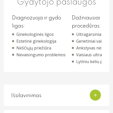
Gydytojo paslaugos
Profilaktiniai sveikatos patikrinimai
Diagnozuoja ir gydo
Dažniausiai skiria
Procedūros
ligas:
procedūras:
Kitos paslaugos
Ginekologinės ligos
Ultragarsiniai tyrim
Estetinė ginekologija
Genetiniai vaisiaus 
Nėščiųjų priežiūra
Ankstyvas nėštumo
Nevaisingumo problemos
Vaisiaus ultragarsi
Lytiniu keliu plintač
Išsilavinimas