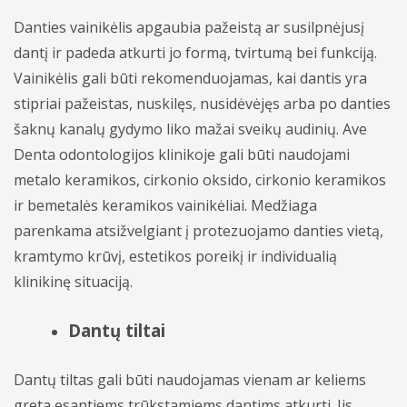
Danties vainikėlis apgaubia pažeistą ar susilpnėjusį
dantį ir padeda atkurti jo formą, tvirtumą bei funkciją.
Vainikėlis gali būti rekomenduojamas, kai dantis yra
stipriai pažeistas, nuskilęs, nusidėvėjęs arba po danties
šaknų kanalų gydymo liko mažai sveikų audinių. Ave
Denta odontologijos klinikoje gali būti naudojami
metalo keramikos, cirkonio oksido, cirkonio keramikos
ir bemetalės keramikos vainikėliai. Medžiaga
parenkama atsižvelgiant į protezuojamo danties vietą,
kramtymo krūvį, estetikos poreikį ir individualią
klinikinę situaciją.
Dantų tiltai
Dantų tiltas gali būti naudojamas vienam ar keliems
greta esantiems trūkstamiems dantims atkurti. Jis