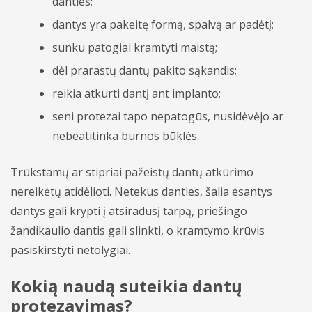
danties;
dantys yra pakeitę formą, spalvą ar padėtį;
sunku patogiai kramtyti maistą;
dėl prarastų dantų pakito sąkandis;
reikia atkurti dantį ant implanto;
seni protezai tapo nepatogūs, nusidėvėjo ar
nebeatitinka burnos būklės.
Trūkstamų ar stipriai pažeistų dantų atkūrimo
nereikėtų atidėlioti. Netekus danties, šalia esantys
dantys gali krypti į atsiradusį tarpą, priešingo
žandikaulio dantis gali slinkti, o kramtymo krūvis
pasiskirstyti netolygiai.
Kokią naudą suteikia dantų
protezavimas?