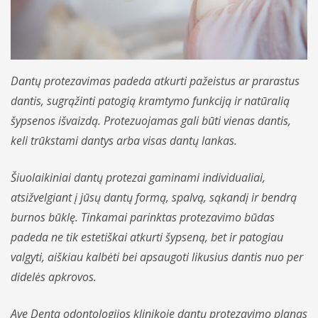
Apmokėjimas ir draudimas
Bendrosios praktikos gydytojai odontologai
Profilaktiniai sveikatos patikrinimai
Vidaus tvarkos taisyklės
Bendrosios praktikos slaugytojai
Procedūros
Asmens duomenų apsaugos politika
Dantų protezavimas padeda atkurti pažeistus ar prarastus
Psichikos sveikatos centras - gydytojai
Kitos paslaugos
Kita informacija
dantis, sugrąžinti patogią kramtymo funkciją ir natūralią
Vaikų ir nėščiųjų - gydytojai
šypsenos išvaizdą. Protezuojamas gali būti vienas dantis,
keli trūkstami dantys arba visas dantų lankas.
Šiuolaikiniai dantų protezai gaminami individualiai,
atsižvelgiant į jūsų dantų formą, spalvą, sąkandį ir bendrą
burnos būklę. Tinkamai parinktas protezavimo būdas
padeda ne tik estetiškai atkurti šypseną, bet ir patogiau
valgyti, aiškiau kalbėti bei apsaugoti likusius dantis nuo per
didelės apkrovos.
Ave Denta odontologijos klinikoje dantų protezavimo planas