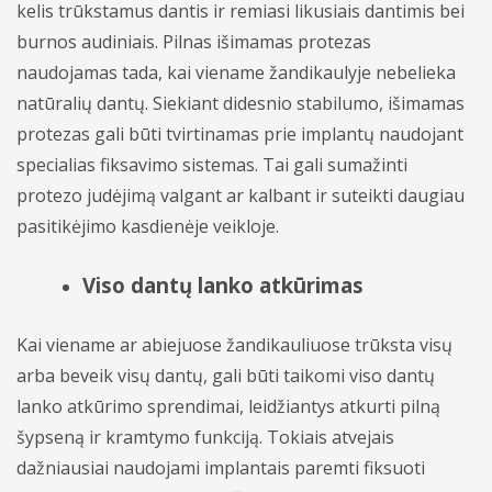
kelis trūkstamus dantis ir remiasi likusiais dantimis bei
burnos audiniais. Pilnas išimamas protezas
naudojamas tada, kai viename žandikaulyje nebelieka
natūralių dantų. Siekiant didesnio stabilumo, išimamas
protezas gali būti tvirtinamas prie implantų naudojant
specialias fiksavimo sistemas. Tai gali sumažinti
protezo judėjimą valgant ar kalbant ir suteikti daugiau
pasitikėjimo kasdienėje veikloje.
Viso dantų lanko atkūrimas
Kai viename ar abiejuose žandikauliuose trūksta visų
arba beveik visų dantų, gali būti taikomi viso dantų
lanko atkūrimo sprendimai, leidžiantys atkurti pilną
šypseną ir kramtymo funkciją. Tokiais atvejais
dažniausiai naudojami implantais paremti fiksuoti