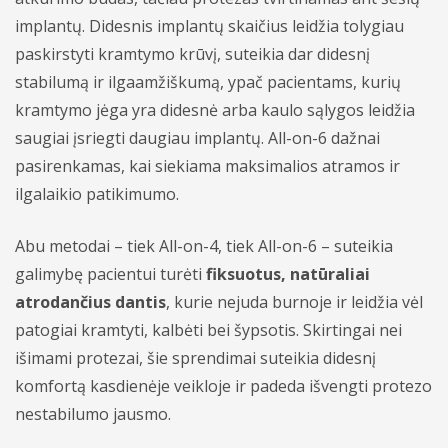
implantų. Didesnis implantų skaičius leidžia tolygiau
paskirstyti kramtymo krūvį, suteikia dar didesnį
stabilumą ir ilgaamžiškumą, ypač pacientams, kurių
kramtymo jėga yra didesnė arba kaulo sąlygos leidžia
saugiai įsriegti daugiau implantų. All-on-6 dažnai
pasirenkamas, kai siekiama maksimalios atramos ir
ilgalaikio patikimumo.
Abu metodai – tiek All-on-4, tiek All-on-6 – suteikia
galimybę pacientui turėti
fiksuotus, natūraliai
atrodančius dantis
, kurie nejuda burnoje ir leidžia vėl
patogiai kramtyti, kalbėti bei šypsotis. Skirtingai nei
išimami protezai, šie sprendimai suteikia didesnį
komfortą kasdienėje veikloje ir padeda išvengti protezo
nestabilumo jausmo.