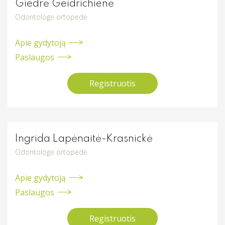
Giedrė Geidrichienė
Odontologė ortopedė
Apie gydytoją
Paslaugos
Registruotis
Ingrida Lapėnaitė-Krasnickė
Odontologė ortopedė
Apie gydytoją
Paslaugos
Registruotis