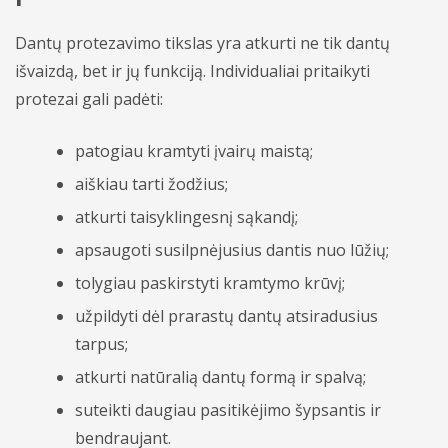
Dantų protezavimo tikslas yra atkurti ne tik dantų
išvaizdą, bet ir jų funkciją. Individualiai pritaikyti
protezai gali padėti:
patogiau kramtyti įvairų maistą;
aiškiau tarti žodžius;
atkurti taisyklingesnį sąkandį;
apsaugoti susilpnėjusius dantis nuo lūžių;
tolygiau paskirstyti kramtymo krūvį;
užpildyti dėl prarastų dantų atsiradusius
tarpus;
atkurti natūralią dantų formą ir spalvą;
suteikti daugiau pasitikėjimo šypsantis ir
bendraujant.