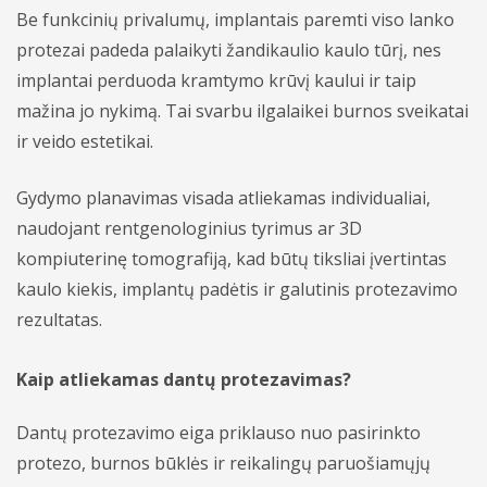
Be funkcinių privalumų, implantais paremti viso lanko
protezai padeda palaikyti žandikaulio kaulo tūrį, nes
implantai perduoda kramtymo krūvį kaului ir taip
mažina jo nykimą. Tai svarbu ilgalaikei burnos sveikatai
ir veido estetikai.
Gydymo planavimas visada atliekamas individualiai,
naudojant rentgenologinius tyrimus ar 3D
kompiuterinę tomografiją, kad būtų tiksliai įvertintas
kaulo kiekis, implantų padėtis ir galutinis protezavimo
rezultatas.
Kaip atliekamas dantų protezavimas?
Dantų protezavimo eiga priklauso nuo pasirinkto
protezo, burnos būklės ir reikalingų paruošiamųjų