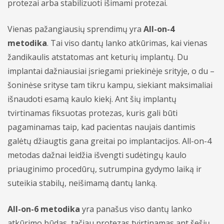
protezai arba stabilizuoti išimami protezai.
Vienas pažangiausių sprendimų yra
All-on-4
metodika
. Tai viso dantų lanko atkūrimas, kai vienas
žandikaulis atstatomas ant keturių implantų. Du
implantai dažniausiai įsriegami priekinėje srityje, o du –
šoninėse srityse tam tikru kampu, siekiant maksimaliai
išnaudoti esamą kaulo kiekį. Ant šių implantų
tvirtinamas fiksuotas protezas, kuris gali būti
pagaminamas taip, kad pacientas naujais dantimis
galėtų džiaugtis gana greitai po implantacijos. All-on-4
metodas dažnai leidžia išvengti sudėtingų kaulo
priauginimo procedūrų, sutrumpina gydymo laiką ir
suteikia stabilų, neišimamą dantų lanką.
All-on-6 metodika
yra panašus viso dantų lanko
atkūrimo būdas, tačiau protezas tvirtinamas ant šešių