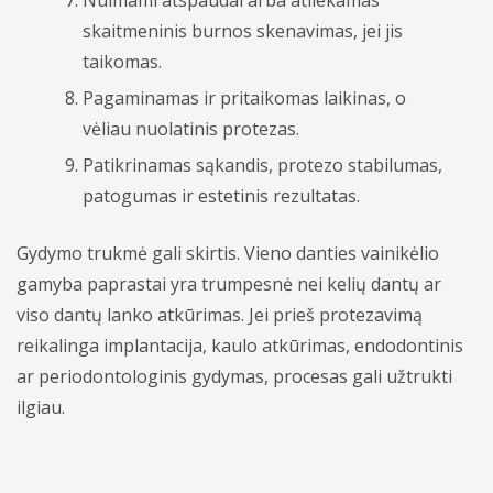
Nuimami atspaudai arba atliekamas
skaitmeninis burnos skenavimas, jei jis
taikomas.
Pagaminamas ir pritaikomas laikinas, o
vėliau nuolatinis protezas.
Patikrinamas sąkandis, protezo stabilumas,
patogumas ir estetinis rezultatas.
Gydymo trukmė gali skirtis. Vieno danties vainikėlio
gamyba paprastai yra trumpesnė nei kelių dantų ar
viso dantų lanko atkūrimas. Jei prieš protezavimą
reikalinga implantacija, kaulo atkūrimas, endodontinis
ar periodontologinis gydymas, procesas gali užtrukti
ilgiau.